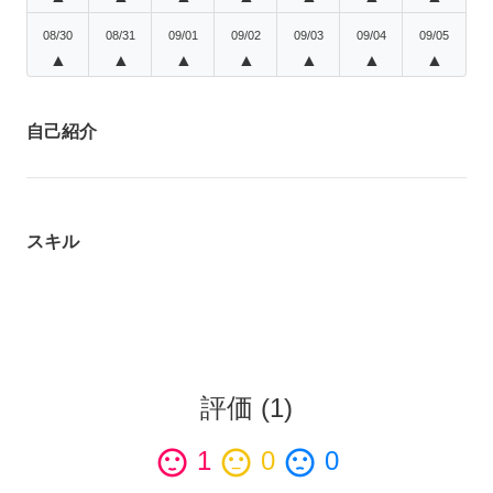
08/30
08/31
09/01
09/02
09/03
09/04
09/05
▲
▲
▲
▲
▲
▲
▲
自己紹介
スキル
評価
(
1
)
sentiment_satisfied
1
sentiment_neutral
0
sentiment_dissatisfied
0