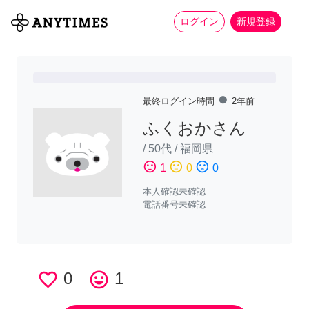
more_horiz
全て
修理・組立
家事
ログイン
新規登録
fiber_manual_record
最終ログイン時間
2年前
ふくおかさん
/
50代
/
福岡県
sentiment_satisfied
sentiment_neutral
sentiment_dissatisfied
1
0
0
本人確認未確認
電話番号未確認
favorite_border
0
tag_faces
1