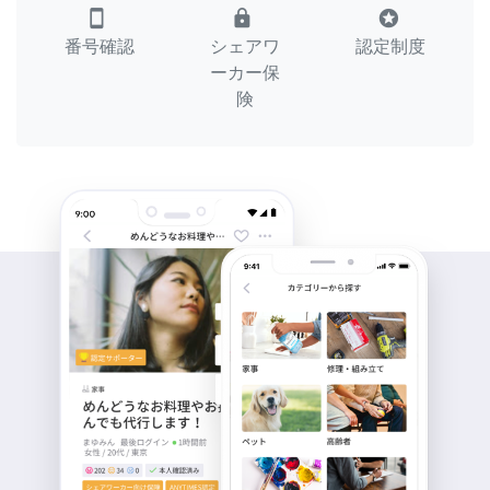
smartphone
lock
stars
番号確認
シェアワ
認定制度
ーカー保
険