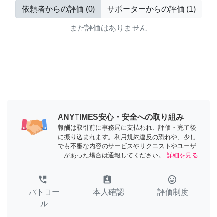
依頼者からの評価
(
0
)
サポーターからの評価
(
1
)
まだ評価はありません
ANYTIMES安心・安全への取り組み
報酬は取引前に事務局に支払われ、評価・完了後
に振り込まれます。利用規約違反の恐れや、少し
でも不審な内容のサービスやリクエストやユーザ
ーがあった場合は通報してください。
詳細を見る
perm_phone_msg
assignment_ind
tag_faces
パトロー
本人確認
評価制度
ル