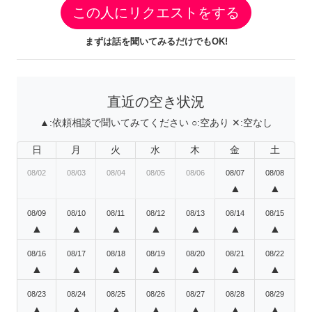
この人にリクエストをする
まずは話を聞いてみるだけでもOK!
直近の空き状況
▲:
依頼相談で聞いてみてください
○:
空あり
✕:
空なし
日
月
火
水
木
金
土
08/02
08/03
08/04
08/05
08/06
08/07
08/08
▲
▲
08/09
08/10
08/11
08/12
08/13
08/14
08/15
▲
▲
▲
▲
▲
▲
▲
08/16
08/17
08/18
08/19
08/20
08/21
08/22
▲
▲
▲
▲
▲
▲
▲
08/23
08/24
08/25
08/26
08/27
08/28
08/29
▲
▲
▲
▲
▲
▲
▲