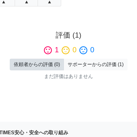
▲
▲
▲
評価
(
1
)
sentiment_satisfied
1
sentiment_neutral
0
sentiment_dissatisfied
0
依頼者からの評価
(
0
)
サポーターからの評価
(
1
)
まだ評価はありません
YTIMES安心・安全への取り組み