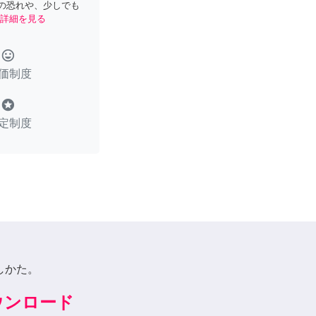
の恐れや、少しでも
詳細を見る
tag_faces
価制度
stars
定制度
しかた。
ダウンロード