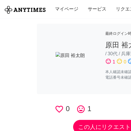
全て
修理・組立
家事
引っ越し
マイページ
サービス
リクエ
最終ログイン
原田 裕
/
30代
/
兵庫
sentiment_satisfied
sentiment_neutral
sentiment_di
1
0
本人確認未確
電話番号未確
favorite_border
0
tag_faces
1
この人にリクエスト