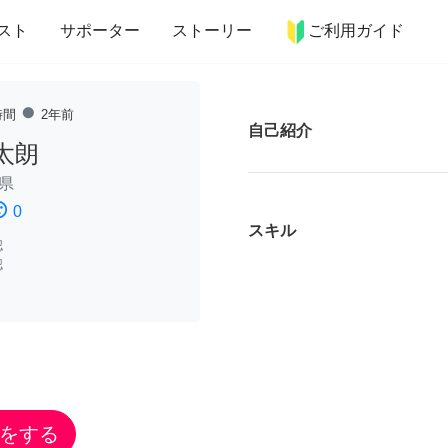
more_horiz
インテリア
趣味・習い事
ペット
料理
スト
サポーター
ストーリー
ご利用ガイド
fiber_manual_record
時間
2年前
自己紹介
太朗
県
ssatisfied
0
スキル
認
認
をする