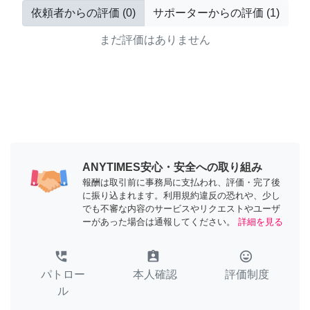
依頼者からの評価
(
0
)
サポーターからの評価
(
1
)
まだ評価はありません
ANYTIMES安心・安全への取り組み
報酬は取引前に事務局に支払われ、評価・完了後
に振り込まれます。利用規約違反の恐れや、少し
でも不審な内容のサービスやリクエストやユーザ
ーがあった場合は通報してください。
詳細を見る
perm_phone_msg
assignment_ind
tag_faces
パトロー
本人確認
評価制度
ル