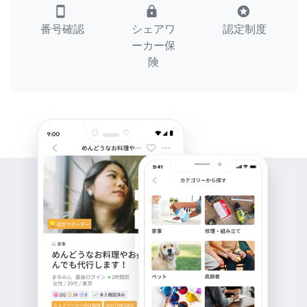
smartphone
lock
stars
番号確認
シェアワ
認定制度
ーカー保
険