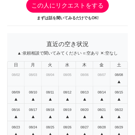
この人にリクエストをする
まずは話を聞いてみるだけでもOK!
直近の空き状況
▲:
依頼相談で聞いてみてください
○:
空あり
✕:
空なし
日
月
火
水
木
金
土
08/02
08/03
08/04
08/05
08/06
08/07
08/08
▲
08/09
08/10
08/11
08/12
08/13
08/14
08/15
▲
▲
▲
▲
▲
▲
▲
08/16
08/17
08/18
08/19
08/20
08/21
08/22
▲
▲
▲
▲
▲
▲
▲
08/23
08/24
08/25
08/26
08/27
08/28
08/29
▲
▲
▲
▲
▲
▲
▲