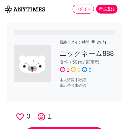
more_horiz
全て
修理・組立
家事
ログイン
新規登録
fiber_manual_record
最終ログイン時間
2年前
ニックネーム888
女性
/
50代
/
東京都
sentiment_satisfied
sentiment_neutral
sentiment_dissatisfied
1
0
0
本人確認未確認
電話番号未確認
favorite_border
0
tag_faces
1