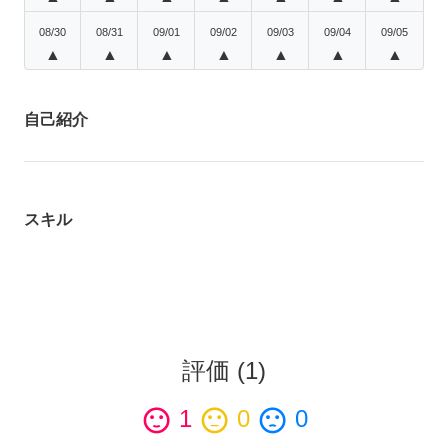
08/30
08/31
09/01
09/02
09/03
09/04
09/05
▲
▲
▲
▲
▲
▲
▲
自己紹介
スキル
評価
(
1
)
sentiment_satisfied
1
sentiment_neutral
0
sentiment_dissatisfied
0