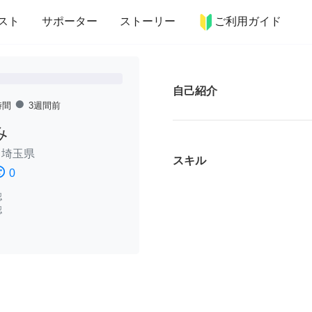
more_horiz
インテリア
趣味・習い事
ペット
料理
スト
サポーター
ストーリー
ご利用ガイド
自己紹介
fiber_manual_record
時間
3週間前
み
/
埼玉県
スキル
ssatisfied
0
認
認