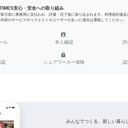
YTIMES安心・安全への取り組み
は取引前に事務局に支払われ、評価・完了後に振り込まれます。利用規約違反
な内容のサービスやリクエストやユーザーがあった場合は通報してください。
assignment_ind
ール
本人確認
評
lock
確認
シェアワーカー保険
認
みんなでつくる、新しい暮ら