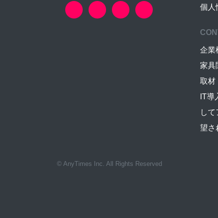
個人
CON
企業
家具
取材
IT
して
望さ
© AnyTimes Inc. All Rights Reserved