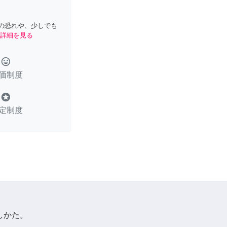
の恐れや、少しでも
詳細を見る
tag_faces
価制度
stars
定制度
しかた。