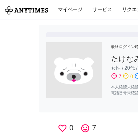
全て
修理・組立
家事
引っ越し
マイページ
サービス
リクエ
最終ログイン
たけな
女性
/
20代
sentiment_satisfied
sentiment_neutral
sentiment_di
7
0
本人確認未確
電話番号未確
favorite_border
0
tag_faces
7