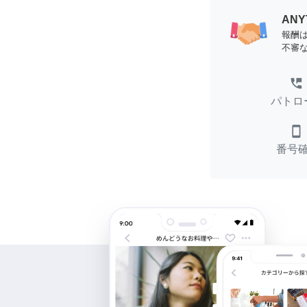
AN
報酬
不審
perm_phone_msg
パトロ
smartphone
番号