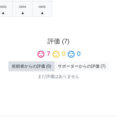
09/03
09/04
09/05
▲
▲
▲
評価
(
7
)
sentiment_satisfied
7
sentiment_neutral
0
sentiment_dissatisfied
0
依頼者からの評価
(
0
)
サポーターからの評価
(
7
)
まだ評価はありません