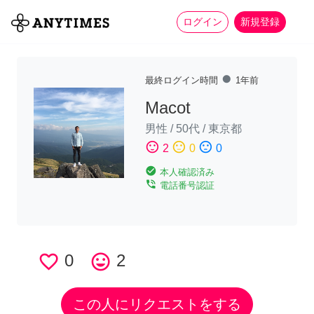
more_horiz
全て
修理・組立
家事
ログイン
新規登録
fiber_manual_record
最終ログイン時間
1年前
Macot
男性
/
50代
/
東京都
sentiment_satisfied
sentiment_neutral
sentiment_dissatisfied
2
0
0
check_circle
本人確認済み
phone_in_talk
電話番号認証
favorite_border
0
tag_faces
2
この人にリクエストをする