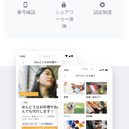
smartphone
lock
stars
番号確認
シェアワ
認定制度
ーカー保
険