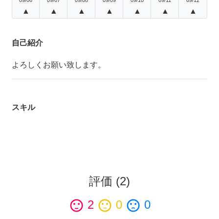
▲
▲
▲
▲
▲
▲
▲
自己紹介
よろしくお願い致します。
スキル
評価
(
2
)
sentiment_satisfied
2
sentiment_neutral
0
sentiment_dissatisfied
0