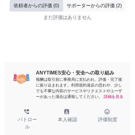
依頼者からの評価
(
0
)
サポーターからの評価
(
2
)
まだ評価はありません
ANYTIMES安心・安全への取り組み
報酬は取引前に事務局に支払われ、評価・完了後
に振り込まれます。利用規約違反の恐れや、少し
でも不審な内容のサービスやリクエストやユーザ
ーがあった場合は通報してください。
詳細を見る
perm_phone_msg
assignment_ind
tag_faces
パトロー
本人確認
評価制度
ル