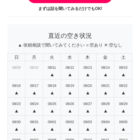
まずは話を聞いてみるだけでもOK!
直近の空き状況
▲:
依頼相談で聞いてみてください
○:
空あり
✕:
空なし
日
月
火
水
木
金
土
08/09
08/10
08/11
08/12
08/13
08/14
08/15
▲
▲
▲
▲
▲
08/16
08/17
08/18
08/19
08/20
08/21
08/22
▲
▲
▲
▲
▲
▲
▲
08/23
08/24
08/25
08/26
08/27
08/28
08/29
▲
▲
▲
▲
▲
▲
▲
08/30
08/31
09/01
09/02
09/03
09/04
09/05
▲
▲
▲
▲
▲
▲
▲
09/06
09/07
09/08
09/09
09/10
09/11
09/12