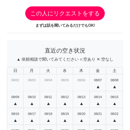
この人にリクエストをする
まずは話を聞いてみるだけでもOK!
直近の空き状況
▲:
依頼相談で聞いてみてください
○:
空あり
✕:
空なし
日
月
火
水
木
金
土
08/02
08/03
08/04
08/05
08/06
08/07
08/08
▲
▲
08/09
08/10
08/11
08/12
08/13
08/14
08/15
▲
▲
▲
▲
▲
▲
▲
08/16
08/17
08/18
08/19
08/20
08/21
08/22
▲
▲
▲
▲
▲
▲
▲