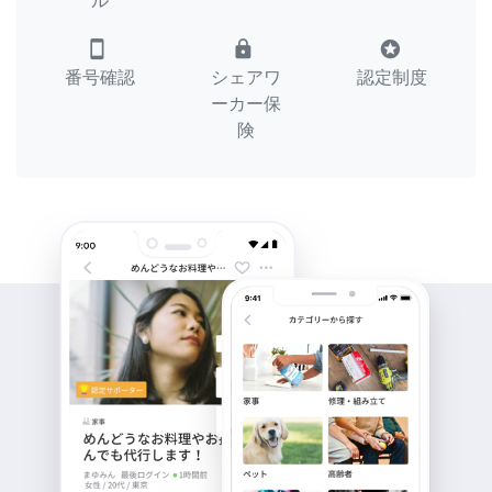
ル
smartphone
lock
stars
番号確認
シェアワ
認定制度
ーカー保
険