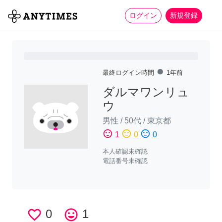
more_horiz
全て
修理・組立
家事
ログイン
新規登録
fiber_manual_record
最終ログイン時間
1年前
ダルマワンリュ
ウ
男性
/
50代
/
東京都
sentiment_satisfied
sentiment_neutral
sentiment_dissatisfied
1
0
0
本人確認未確認
電話番号未確認
favorite_border
0
tag_faces
1