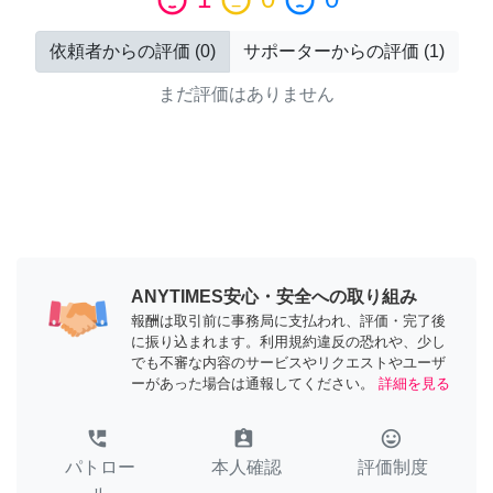
sentiment_satisfied
sentiment_neutral
sentiment_dissatisfied
依頼者からの評価
(
0
)
サポーターからの評価
(
1
)
まだ評価はありません
ANYTIMES安心・安全への取り組み
報酬は取引前に事務局に支払われ、評価・完了後
に振り込まれます。利用規約違反の恐れや、少し
でも不審な内容のサービスやリクエストやユーザ
ーがあった場合は通報してください。
詳細を見る
perm_phone_msg
assignment_ind
tag_faces
パトロー
本人確認
評価制度