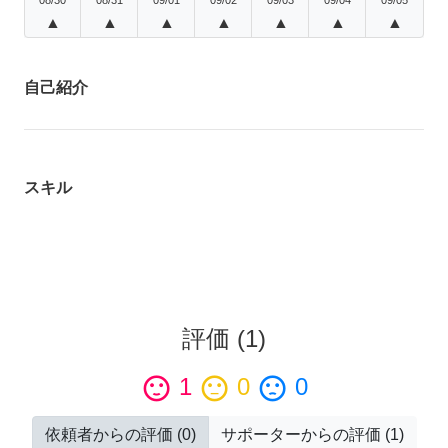
▲
▲
▲
▲
▲
▲
▲
自己紹介
スキル
評価
(
1
)
sentiment_satisfied
1
sentiment_neutral
0
sentiment_dissatisfied
0
依頼者からの評価
(
0
)
サポーターからの評価
(
1
)