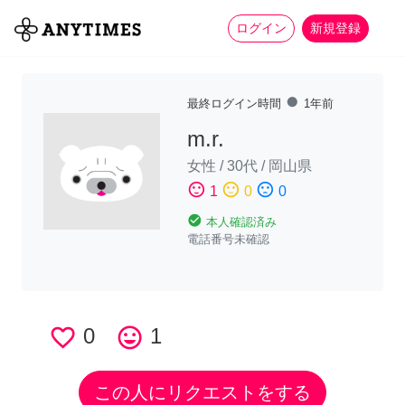
more_horiz
全て
修理・組立
家事
ログイン
新規登録
fiber_manual_record
最終ログイン時間
1年前
m.r.
女性
/
30代
/
岡山県
sentiment_satisfied
sentiment_neutral
sentiment_dissatisfied
1
0
0
check_circle
本人確認済み
電話番号未確認
favorite_border
0
tag_faces
1
この人にリクエストをする