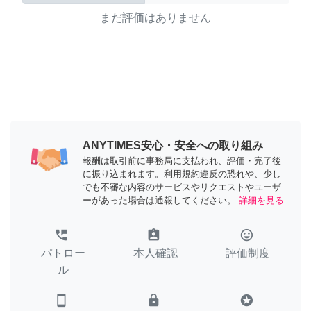
まだ評価はありません
ANYTIMES安心・安全への取り組み
報酬は取引前に事務局に支払われ、評価・完了後
に振り込まれます。利用規約違反の恐れや、少し
でも不審な内容のサービスやリクエストやユーザ
ーがあった場合は通報してください。
詳細を見る
perm_phone_msg
assignment_ind
tag_faces
パトロー
本人確認
評価制度
ル
smartphone
lock
stars