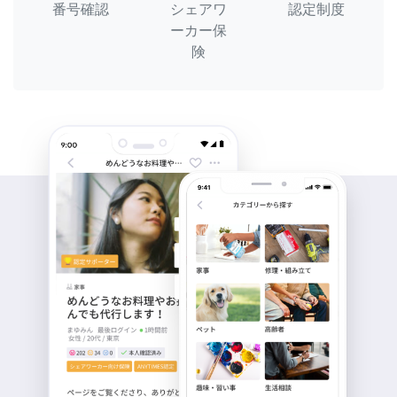
番号確認
シェアワ
認定制度
ーカー保
険