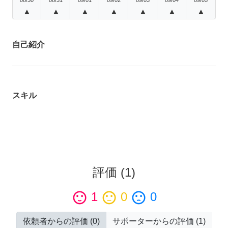
▲
▲
▲
▲
▲
▲
▲
自己紹介
スキル
評価
(
1
)
sentiment_satisfied
1
sentiment_neutral
0
sentiment_dissatisfied
0
依頼者からの評価
(
0
)
サポーターからの評価
(
1
)