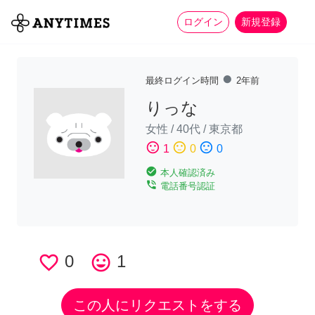
more_horiz
全て
修理・組立
家事
ログイン
新規登録
fiber_manual_record
最終ログイン時間
2年前
りっな
女性
/
40代
/
東京都
sentiment_satisfied
sentiment_neutral
sentiment_dissatisfied
1
0
0
check_circle
本人確認済み
phone_in_talk
電話番号認証
favorite_border
0
tag_faces
1
この人にリクエストをする