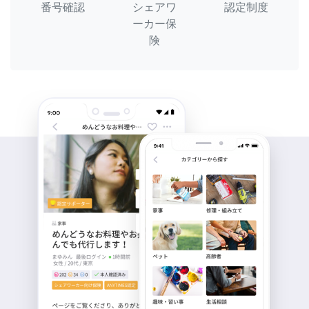
番号確認
シェアワ
認定制度
ーカー保
険