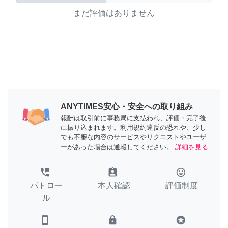
まだ評価はありません
ANYTIMES安心・安全への取り組み
報酬は取引前に事務局に支払われ、評価・完了後
に振り込まれます。利用規約違反の恐れや、少し
でも不審な内容のサービスやリクエストやユーザ
ーがあった場合は通報してください。
詳細を見る
perm_phone_msg
assignment_ind
tag_faces
パトロー
本人確認
評価制度
ル
smartphone
lock
stars