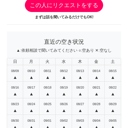
この人にリクエストをする
まずは話を聞いてみるだけでもOK!
直近の空き状況
▲:
依頼相談で聞いてみてください
○:
空あり
✕:
空なし
日
月
火
水
木
金
土
08/09
08/10
08/11
08/12
08/13
08/14
08/15
▲
▲
▲
▲
▲
▲
▲
08/16
08/17
08/18
08/19
08/20
08/21
08/22
▲
▲
▲
▲
▲
▲
▲
08/23
08/24
08/25
08/26
08/27
08/28
08/29
▲
▲
▲
▲
▲
▲
▲
08/30
08/31
09/01
09/02
09/03
09/04
09/05
▲
▲
▲
▲
▲
▲
▲