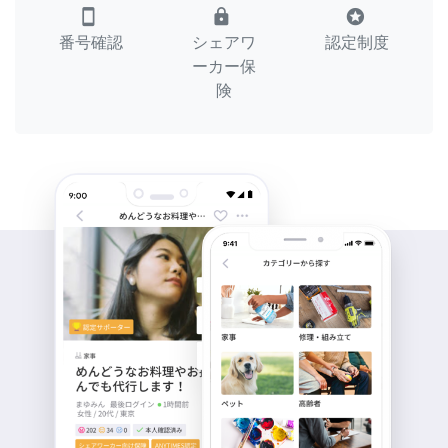
smartphone
lock
stars
番号確認
シェアワ
認定制度
ーカー保
険