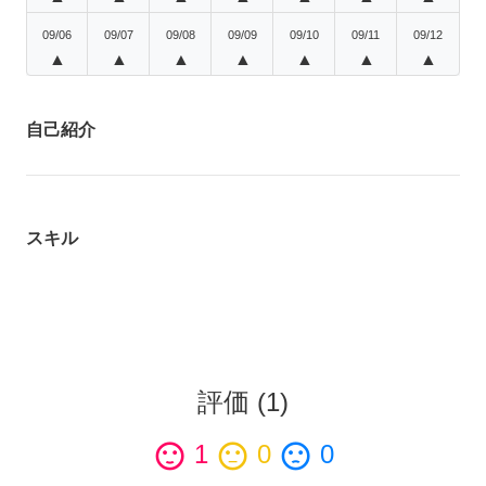
09/06
09/07
09/08
09/09
09/10
09/11
09/12
▲
▲
▲
▲
▲
▲
▲
自己紹介
スキル
評価
(
1
)
sentiment_satisfied
1
sentiment_neutral
0
sentiment_dissatisfied
0