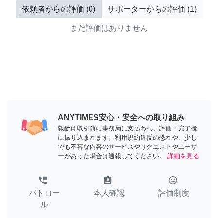
依頼者からの評価
(
0
)
サポーターからの評価
(
1
)
まだ評価はありません
ANYTIMES安心・安全への取り組み
報酬は取引前に事務局に支払われ、評価・完了後
に振り込まれます。利用規約違反の恐れや、少し
でも不審な内容のサービスやリクエストやユーザ
ーがあった場合は通報してください。
詳細を見る
perm_phone_msg
assignment_ind
tag_faces
パトロー
本人確認
評価制度
ル