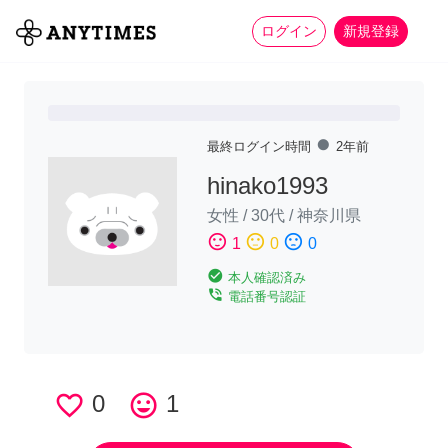
more_horiz
全て
修理・組立
家事
ログイン
新規登録
fiber_manual_record
最終ログイン時間
2年前
hinako1993
女性
/
30代
/
神奈川県
sentiment_satisfied
sentiment_neutral
sentiment_dissatisfied
1
0
0
check_circle
本人確認済み
phone_in_talk
電話番号認証
favorite_border
0
tag_faces
1