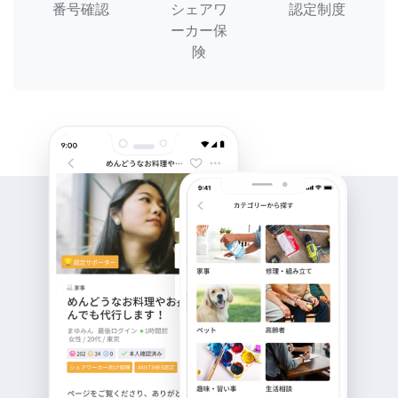
番号確認
シェアワ
認定制度
ーカー保
険