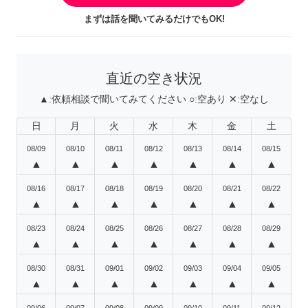
まずは話を聞いてみるだけでもOK!
直近の空き状況
▲:
依頼相談で聞いてみてください
○:
空あり
✕:
空なし
日
月
火
水
木
金
土
08/09
08/10
08/11
08/12
08/13
08/14
08/15
▲
▲
▲
▲
▲
▲
▲
08/16
08/17
08/18
08/19
08/20
08/21
08/22
▲
▲
▲
▲
▲
▲
▲
08/23
08/24
08/25
08/26
08/27
08/28
08/29
▲
▲
▲
▲
▲
▲
▲
08/30
08/31
09/01
09/02
09/03
09/04
09/05
▲
▲
▲
▲
▲
▲
▲
09/06
09/07
09/08
09/09
09/10
09/11
09/12