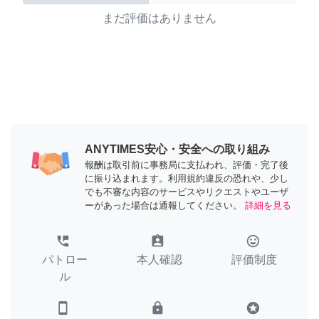
まだ評価はありません
ANYTIMES安心・安全への取り組み
報酬は取引前に事務局に支払われ、評価・完了後
に振り込まれます。利用規約違反の恐れや、少し
でも不審な内容のサービスやリクエストやユーザ
ーがあった場合は通報してください。
詳細を見る
perm_phone_msg
assignment_ind
tag_faces
パトロー
本人確認
評価制度
ル
smartphone
lock
stars