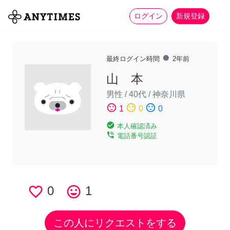
more_horiz
全て
修理・組立
家事
ログイン
新規登録
fiber_manual_record
最終ログイン時間
2年前
山 本
男性
/
40代
/
神奈川県
sentiment_satisfied
sentiment_neutral
sentiment_dissatisfied
1
0
0
check_circle
本人確認済み
phone_in_talk
電話番号認証
favorite_border
0
tag_faces
1
この人にリクエストをする