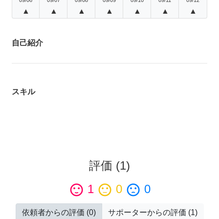
▲
▲
▲
▲
▲
▲
▲
自己紹介
スキル
評価
(
1
)
sentiment_satisfied
1
sentiment_neutral
0
sentiment_dissatisfied
0
依頼者からの評価
(
0
)
サポーターからの評価
(
1
)