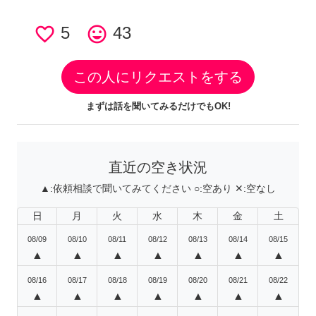
favorite_border
5
tag_faces
43
この人にリクエストをする
まずは話を聞いてみるだけでもOK!
直近の空き状況
▲:
依頼相談で聞いてみてください
○:
空あり
✕:
空なし
日
月
火
水
木
金
土
08/09
08/10
08/11
08/12
08/13
08/14
08/15
▲
▲
▲
▲
▲
▲
▲
08/16
08/17
08/18
08/19
08/20
08/21
08/22
▲
▲
▲
▲
▲
▲
▲