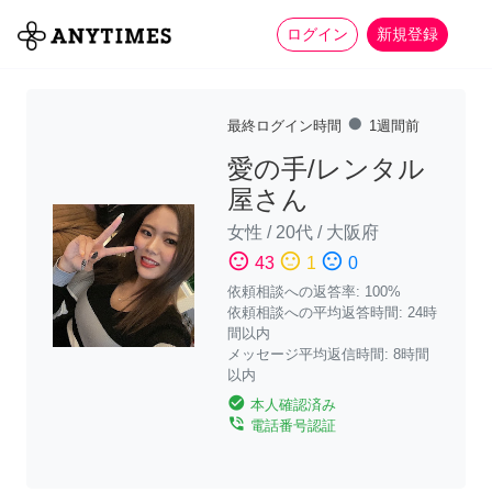
more_horiz
全て
修理・組立
家事
ログイン
新規登録
fiber_manual_record
最終ログイン時間
1週間前
愛の手/レンタル
屋さん
女性
/
20代
/
大阪府
sentiment_satisfied
sentiment_neutral
sentiment_dissatisfied
43
1
0
依頼相談への返答率: 100%
依頼相談への平均返答時間: 24時
間以内
メッセージ平均返信時間: 8時間
以内
check_circle
本人確認済み
phone_in_talk
電話番号認証