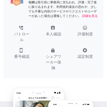
報酬は取引前に事務局に支払われ、評価・完了後
に振り込まれます。利用規約違反の恐れや、少し
でも不審な内容のサービスやリクエストやユーザ
ーがあった場合は通報してください。
詳細を見る
perm_phone_msg
assignment_ind
tag_faces
パトロー
本人確認
評価制度
ル
smartphone
lock
stars
番号確認
シェアワ
認定制度
ーカー保
険