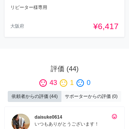
リピーター様専用
¥6,417
大阪府
評価
(
44
)
sentiment_satisfied
43
sentiment_neutral
1
sentiment_dissatisfied
0
依頼者からの評価
(
44
)
サポーターからの評価
(
0
)
tag_faces
daisuke0614
いつもありがとうございます！