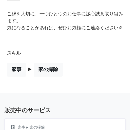
ご縁を大切に、一つひとつのお仕事に誠心誠意取り組み
ます。
気になることがあれば、ぜひお気軽にご連絡ください☺️
スキル
▸
家事
家の掃除
販売中のサービス
local_laundry_service
家事
▸ 家の掃除