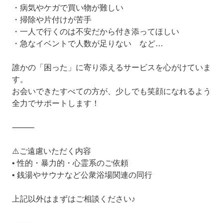
・病気やケガで買い物が難しい
・掃除や片付けが苦手
・一人で行くのは不安だから付き添ってほしい
・急なイベントで人数が足りない など…
誰かの「困った」に寄り添えるサービスを心がけていま
す。
お会いできたすべての方が、少しでも笑顔になれるよう
全力でサポートします！
⸻
⚠️ご遠慮いただく内容
• 性的・暴力的・心霊系のご依頼
• 銭湯やサウナなど公衆浴場関連の同行
上記以外はまずはご相談ください♪
⸻