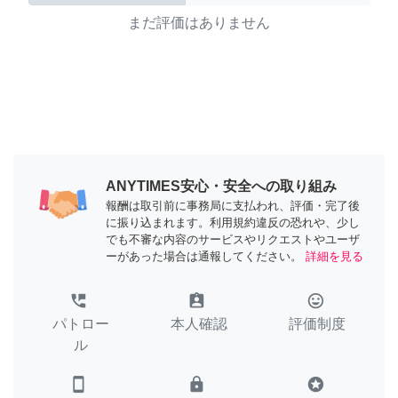
まだ評価はありません
ANYTIMES安心・安全への取り組み
報酬は取引前に事務局に支払われ、評価・完了後
に振り込まれます。利用規約違反の恐れや、少し
でも不審な内容のサービスやリクエストやユーザ
ーがあった場合は通報してください。
詳細を見る
perm_phone_msg
assignment_ind
tag_faces
パトロー
本人確認
評価制度
ル
smartphone
lock
stars