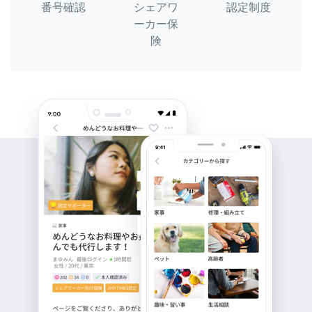
番号確認
シェアワ
認定制度
ーカー保
険