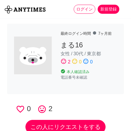
more_horiz
全て
修理・組立
家事
ログイン
新規登録
fiber_manual_record
最終ログイン時間
7ヶ月前
まる16
女性
/
30代
/
東京都
sentiment_satisfied
sentiment_neutral
sentiment_dissatisfied
2
0
0
check_circle
本人確認済み
電話番号未確認
favorite_border
0
tag_faces
2
この人にリクエストをする