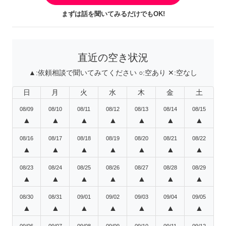
まずは話を聞いてみるだけでもOK!
直近の空き状況
▲:
依頼相談で聞いてみてください
○:
空あり
✕:
空なし
日
月
火
水
木
金
土
08/09
08/10
08/11
08/12
08/13
08/14
08/15
▲
▲
▲
▲
▲
▲
▲
08/16
08/17
08/18
08/19
08/20
08/21
08/22
▲
▲
▲
▲
▲
▲
▲
08/23
08/24
08/25
08/26
08/27
08/28
08/29
▲
▲
▲
▲
▲
▲
▲
08/30
08/31
09/01
09/02
09/03
09/04
09/05
▲
▲
▲
▲
▲
▲
▲
09/06
09/07
09/08
09/09
09/10
09/11
09/12