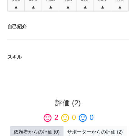
▲
▲
▲
▲
▲
▲
▲
自己紹介
スキル
評価
(
2
)
sentiment_satisfied
2
sentiment_neutral
0
sentiment_dissatisfied
0
依頼者からの評価
(
0
)
サポーターからの評価
(
2
)