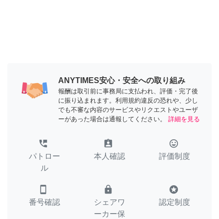
ANYTIMES安心・安全への取り組み
報酬は取引前に事務局に支払われ、評価・完了後
に振り込まれます。利用規約違反の恐れや、少し
でも不審な内容のサービスやリクエストやユーザ
ーがあった場合は通報してください。
詳細を見る
perm_phone_msg
assignment_ind
tag_faces
パトロー
本人確認
評価制度
ル
smartphone
lock
stars
番号確認
シェアワ
認定制度
ーカー保