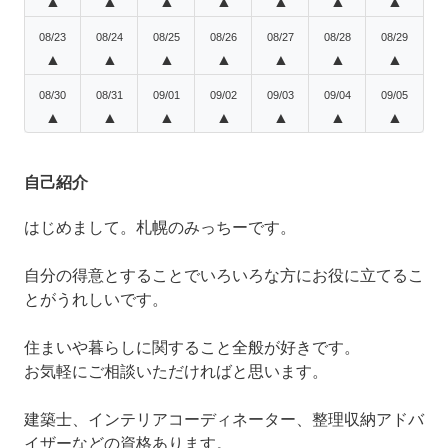
▲
▲
▲
▲
▲
▲
▲
08/23
08/24
08/25
08/26
08/27
08/28
08/29
▲
▲
▲
▲
▲
▲
▲
08/30
08/31
09/01
09/02
09/03
09/04
09/05
▲
▲
▲
▲
▲
▲
▲
自己紹介
はじめまして。札幌のみっちーです。
自分の得意とすることでいろいろな方にお役に立てるこ
とがうれしいです。
住まいや暮らしに関すること全般が好きです。
お気軽にご相談いただければと思います。
建築士、インテリアコーディネーター、整理収納アドバ
イザーなどの資格あります。