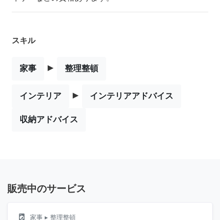
スキル
▸
家事
整理整頓
▸
インテリア
インテリアアドバイス
収納アドバイス
販売中のサービス
local_laundry_service
家事
▸ 整理整頓