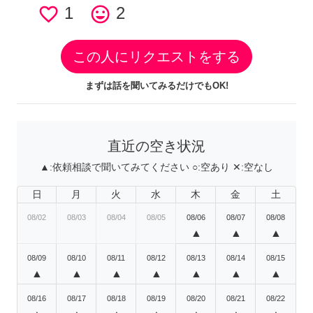
favorite_border
1
tag_faces
2
この人にリクエストをする
まずは話を聞いてみるだけでもOK!
直近の空き状況
▲:
依頼相談で聞いてみてください
○:
空あり
✕:
空なし
日
月
火
水
木
金
土
08/02
08/03
08/04
08/05
08/06
08/07
08/08
▲
▲
▲
08/09
08/10
08/11
08/12
08/13
08/14
08/15
▲
▲
▲
▲
▲
▲
▲
08/16
08/17
08/18
08/19
08/20
08/21
08/22