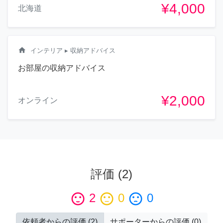
¥4,000
北海道
home
インテリア
▸ 収納アドバイス
お部屋の収納アドバイス
¥2,000
オンライン
評価
(
2
)
sentiment_satisfied
2
sentiment_neutral
0
sentiment_dissatisfied
0
依頼者からの評価
(
2
)
サポーターからの評価
(
0
)