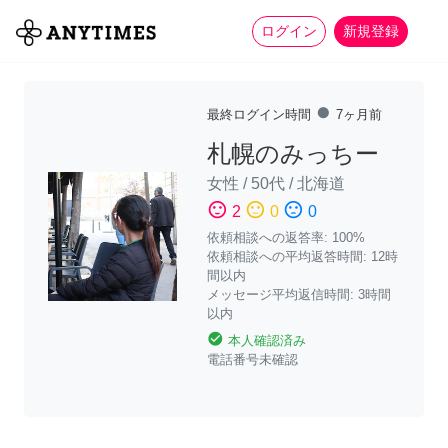
more_horiz
全て
修理・組立
家事
ログイン
新規登録
fiber_manual_record
最終ログイン時間
7ヶ月前
札幌のみっちー
女性
/
50代
/
北海道
sentiment_satisfied
sentiment_neutral
sentiment_dissatisfied
2
0
0
依頼相談への返答率: 100%
依頼相談への平均返答時間: 12時
間以内
メッセージ平均返信時間: 3時間
以内
check_circle
本人確認済み
電話番号未確認