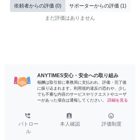
依頼者からの評価
(
0
)
サポーターからの評価
(
1
)
まだ評価はありません
ANYTIMES安心・安全への取り組み
報酬は取引前に事務局に支払われ、評価・完了後
に振り込まれます。利用規約違反の恐れや、少し
でも不審な内容のサービスやリクエストやユーザ
ーがあった場合は通報してください。
詳細を見る
perm_phone_msg
assignment_ind
tag_faces
パトロー
本人確認
評価制度
ル