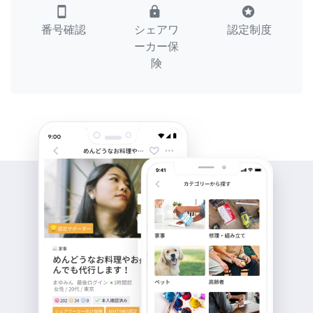
smartphone
lock
stars
番号確認
シェアワ
認定制度
ーカー保
険