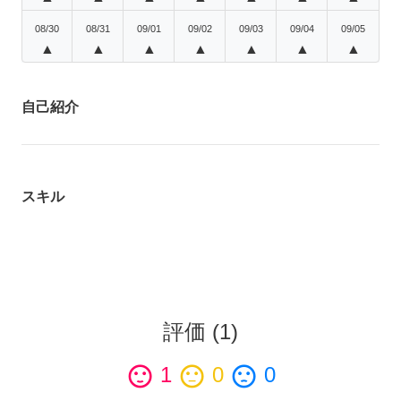
08/30
08/31
09/01
09/02
09/03
09/04
09/05
▲
▲
▲
▲
▲
▲
▲
自己紹介
スキル
評価
(
1
)
sentiment_satisfied
1
sentiment_neutral
0
sentiment_dissatisfied
0