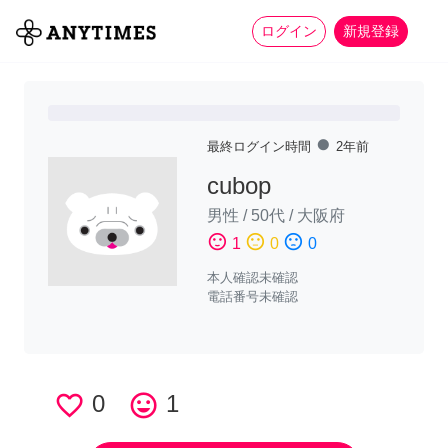
more_horiz
全て
修理・組立
家事
ログイン
新規登録
fiber_manual_record
最終ログイン時間
2年前
cubop
男性
/
50代
/
大阪府
sentiment_satisfied
sentiment_neutral
sentiment_dissatisfied
1
0
0
本人確認未確認
電話番号未確認
favorite_border
0
tag_faces
1