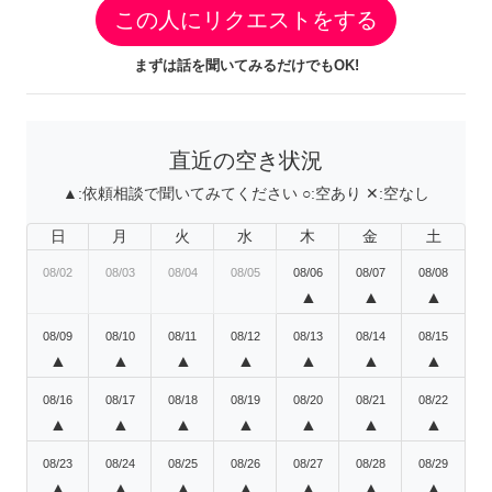
この人にリクエストをする
まずは話を聞いてみるだけでもOK!
直近の空き状況
▲:
依頼相談で聞いてみてください
○:
空あり
✕:
空なし
日
月
火
水
木
金
土
08/02
08/03
08/04
08/05
08/06
08/07
08/08
▲
▲
▲
08/09
08/10
08/11
08/12
08/13
08/14
08/15
▲
▲
▲
▲
▲
▲
▲
08/16
08/17
08/18
08/19
08/20
08/21
08/22
▲
▲
▲
▲
▲
▲
▲
08/23
08/24
08/25
08/26
08/27
08/28
08/29
▲
▲
▲
▲
▲
▲
▲