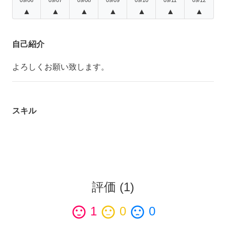
▲
▲
▲
▲
▲
▲
▲
自己紹介
よろしくお願い致します。
スキル
評価
(
1
)
sentiment_satisfied
1
sentiment_neutral
0
sentiment_dissatisfied
0