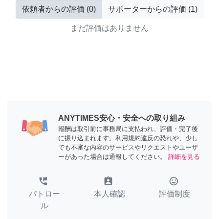
依頼者からの評価
(
0
)
サポーターからの評価
(
1
)
まだ評価はありません
ANYTIMES安心・安全への取り組み
報酬は取引前に事務局に支払われ、評価・完了後
に振り込まれます。利用規約違反の恐れや、少し
でも不審な内容のサービスやリクエストやユーザ
ーがあった場合は通報してください。
詳細を見る
perm_phone_msg
assignment_ind
tag_faces
パトロー
本人確認
評価制度
ル