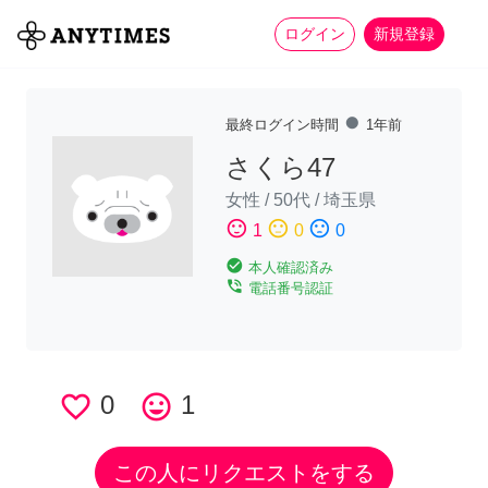
more_horiz
全て
修理・組立
家事
ログイン
新規登録
fiber_manual_record
最終ログイン時間
1年前
さくら47
女性
/
50代
/
埼玉県
sentiment_satisfied
sentiment_neutral
sentiment_dissatisfied
1
0
0
check_circle
本人確認済み
phone_in_talk
電話番号認証
favorite_border
0
tag_faces
1
この人にリクエストをする