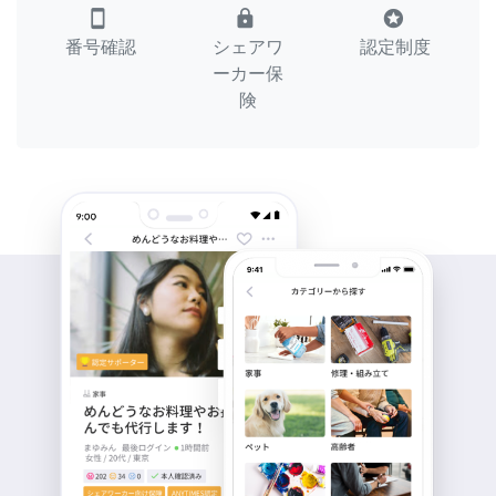
smartphone
lock
stars
番号確認
シェアワ
認定制度
ーカー保
険