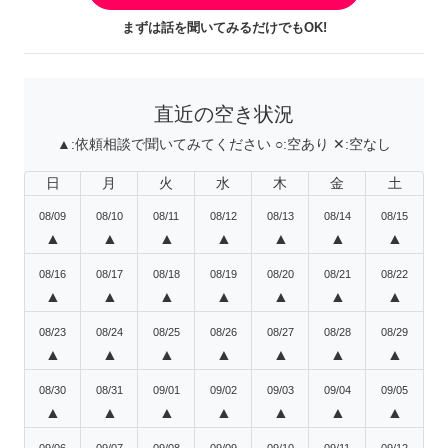
まずは話を聞いてみるだけでもOK!
直近の空き状況
▲:
依頼相談で聞いてみてください
○:
空あり
✕:
空なし
日
月
火
水
木
金
土
08/09
08/10
08/11
08/12
08/13
08/14
08/15
▲
▲
▲
▲
▲
▲
▲
08/16
08/17
08/18
08/19
08/20
08/21
08/22
▲
▲
▲
▲
▲
▲
▲
08/23
08/24
08/25
08/26
08/27
08/28
08/29
▲
▲
▲
▲
▲
▲
▲
08/30
08/31
09/01
09/02
09/03
09/04
09/05
▲
▲
▲
▲
▲
▲
▲
09/06
09/07
09/08
09/09
09/10
09/11
09/12