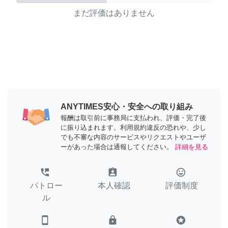
まだ評価はありません
ANYTIMES安心・安全への取り組み
報酬は取引前に事務局に支払われ、評価・完了後
に振り込まれます。利用規約違反の恐れや、少し
でも不審な内容のサービスやリクエストやユーザ
ーがあった場合は通報してください。
詳細を見る
perm_phone_msg
assignment_ind
tag_faces
パトロー
本人確認
評価制度
ル
smartphone
lock
stars