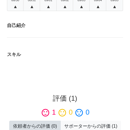
▲
▲
▲
▲
▲
▲
▲
自己紹介
スキル
評価
(
1
)
sentiment_satisfied
1
sentiment_neutral
0
sentiment_dissatisfied
0
依頼者からの評価
(
0
)
サポーターからの評価
(
1
)