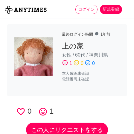
more_horiz
全て
修理・組立
家事
ログイン
新規登録
fiber_manual_record
最終ログイン時間
1年前
上の家
女性
/
60代
/
神奈川県
sentiment_satisfied
sentiment_neutral
sentiment_dissatisfied
1
0
0
本人確認未確認
電話番号未確認
favorite_border
0
tag_faces
1
この人にリクエストをする