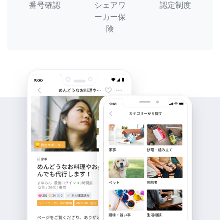
番号確認
シェアワ
認定制度
ーカー保
険