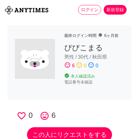
more_horiz
全て
修理・組立
家事
ログイン
新規登録
fiber_manual_record
最終ログイン時間
6ヶ月前
ぴぴこまる
男性
/
30代
/
秋田県
sentiment_satisfied
sentiment_neutral
sentiment_dissatisfied
6
0
0
check_circle
本人確認済み
電話番号未確認
favorite_border
0
tag_faces
6
この人にリクエストをする