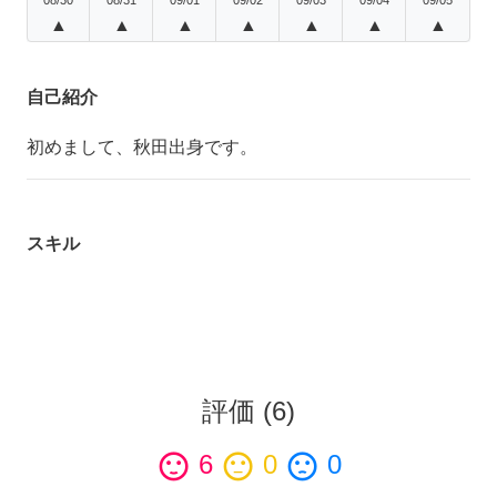
▲
▲
▲
▲
▲
▲
▲
自己紹介
初めまして、秋田出身です。
スキル
評価
(
6
)
sentiment_satisfied
6
sentiment_neutral
0
sentiment_dissatisfied
0