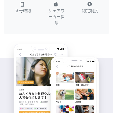
smartphone
lock
stars
番号確認
シェアワ
認定制度
ーカー保
険