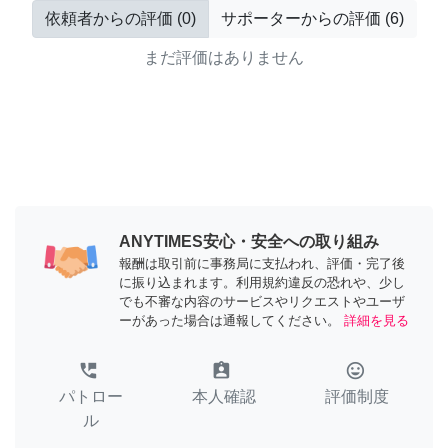
依頼者からの評価
(
0
)
サポーターからの評価
(
6
)
まだ評価はありません
ANYTIMES安心・安全への取り組み
報酬は取引前に事務局に支払われ、評価・完了後
に振り込まれます。利用規約違反の恐れや、少し
でも不審な内容のサービスやリクエストやユーザ
ーがあった場合は通報してください。
詳細を見る
perm_phone_msg
assignment_ind
tag_faces
パトロー
本人確認
評価制度
ル