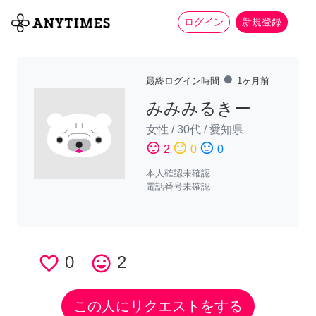
more_horiz
全て
修理・組立
家事
ログイン
新規登録
fiber_manual_record
最終ログイン時間
1ヶ月前
みみみるきー
女性
/
30代
/
愛知県
sentiment_satisfied
sentiment_neutral
sentiment_dissatisfied
2
0
0
本人確認未確認
電話番号未確認
favorite_border
0
tag_faces
2
この人にリクエストをする