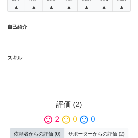
▲
▲
▲
▲
▲
▲
▲
自己紹介
スキル
評価
(
2
)
sentiment_satisfied
2
sentiment_neutral
0
sentiment_dissatisfied
0
依頼者からの評価
(
0
)
サポーターからの評価
(
2
)