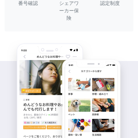
番号確認
シェアワ
認定制度
ーカー保
険