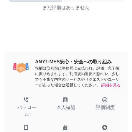
まだ評価はありません
ANYTIMES安心・安全への取り組み
報酬は取引前に事務局に支払われ、評価・完了後
に振り込まれます。利用規約違反の恐れや、少し
でも不審な内容のサービスやリクエストやユーザ
ーがあった場合は通報してください。
詳細を見る
perm_phone_msg
assignment_ind
tag_faces
パトロー
本人確認
評価制度
ル
smartphone
lock
stars