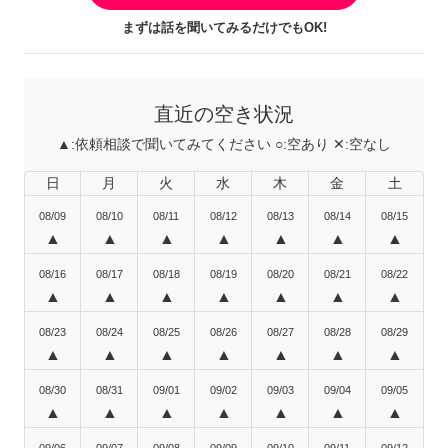
まずは話を聞いてみるだけでもOK!
直近の空き状況
▲:
依頼相談で聞いてみてください
○:
空あり
✕:
空なし
日
月
火
水
木
金
土
08/09
08/10
08/11
08/12
08/13
08/14
08/15
▲
▲
▲
▲
▲
▲
▲
08/16
08/17
08/18
08/19
08/20
08/21
08/22
▲
▲
▲
▲
▲
▲
▲
08/23
08/24
08/25
08/26
08/27
08/28
08/29
▲
▲
▲
▲
▲
▲
▲
08/30
08/31
09/01
09/02
09/03
09/04
09/05
▲
▲
▲
▲
▲
▲
▲
09/06
09/07
09/08
09/09
09/10
09/11
09/12