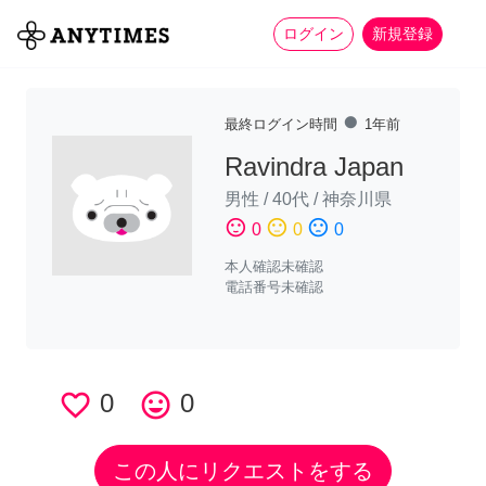
more_horiz
全て
修理・組立
家事
ログイン
新規登録
fiber_manual_record
最終ログイン時間
1年前
Ravindra Japan
男性
/
40代
/
神奈川県
sentiment_satisfied
sentiment_neutral
sentiment_dissatisfied
0
0
0
本人確認未確認
電話番号未確認
favorite_border
0
tag_faces
0
この人にリクエストをする