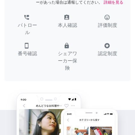
ーがあった場合は通報してください。
詳細を見る
perm_phone_msg
assignment_ind
tag_faces
パトロー
本人確認
評価制度
ル
smartphone
lock
stars
番号確認
シェアワ
認定制度
ーカー保
険