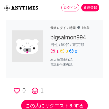
more_horiz
全て
修理・組立
家事
ログイン
新規登録
fiber_manual_record
最終ログイン時間
1年前
bigsalmon994
男性
/
50代
/
東京都
sentiment_satisfied
sentiment_neutral
sentiment_dissatisfied
1
0
0
本人確認未確認
電話番号未確認
favorite_border
0
tag_faces
1
この人にリクエストをする