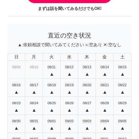
まずは話を聞いてみるだけでもOK!
直近の空き状況
▲:
依頼相談で聞いてみてください
○:
空あり
✕:
空なし
日
月
火
水
木
金
土
08/09
08/10
08/11
08/12
08/13
08/14
08/15
▲
▲
▲
▲
▲
08/16
08/17
08/18
08/19
08/20
08/21
08/22
▲
▲
▲
▲
▲
▲
▲
08/23
08/24
08/25
08/26
08/27
08/28
08/29
▲
▲
▲
▲
▲
▲
▲
08/30
08/31
09/01
09/02
09/03
09/04
09/05
▲
▲
▲
▲
▲
▲
▲
09/06
09/07
09/08
09/09
09/10
09/11
09/12