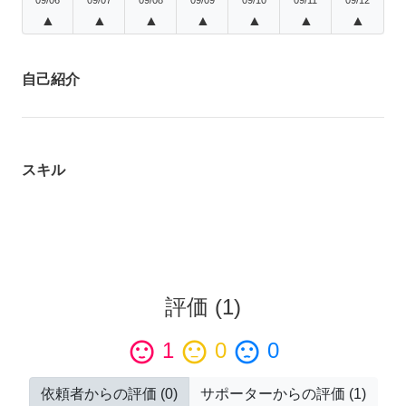
▲
▲
▲
▲
▲
▲
▲
自己紹介
スキル
評価
(
1
)
sentiment_satisfied
1
sentiment_neutral
0
sentiment_dissatisfied
0
依頼者からの評価
(
0
)
サポーターからの評価
(
1
)