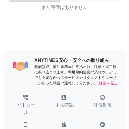
まだ評価はありません
ANYTIMES安心・安全への取り組み
報酬は取引前に事務局に支払われ、評価・完了後
に振り込まれます。利用規約違反の恐れや、少し
でも不審な内容のサービスやリクエストやユーザ
ーがあった場合は通報してください。
詳細を見る
perm_phone_msg
assignment_ind
tag_faces
パトロー
本人確認
評価制度
ル
smartphone
lock
stars