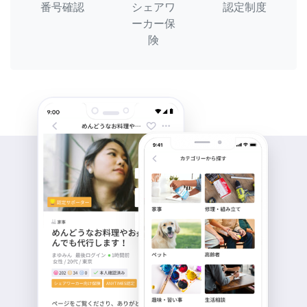
番号確認
シェアワ
認定制度
ーカー保
険