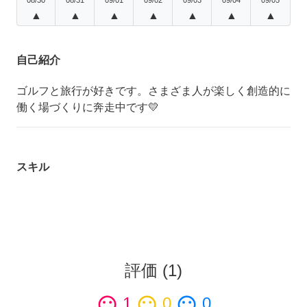
▲
▲
▲
▲
▲
▲
▲
自己紹介
ゴルフと旅行が好きです。さまざま人が楽しく創造的に
働く場づくりに奔走中です💛
スキル
評価
(
1
)
sentiment_satisfied
1
sentiment_neutral
0
sentiment_dissatisfied
0