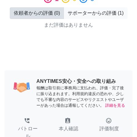
依頼者からの評価
(
0
)
サポーターからの評価
(
1
)
まだ評価はありません
ANYTIMES安心・安全への取り組み
報酬は取引前に事務局に支払われ、評価・完了後
に振り込まれます。利用規約違反の恐れや、少し
でも不審な内容のサービスやリクエストやユーザ
ーがあった場合は通報してください。
詳細を見る
perm_phone_msg
assignment_ind
tag_faces
パトロー
本人確認
評価制度
ル