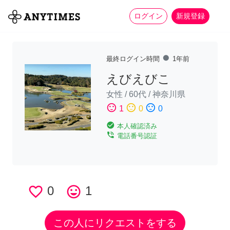
more_horiz
全て
修理・組立
家事
ログイン
新規登録
fiber_manual_record
最終ログイン時間
1年前
えびえびこ
女性
/
60代
/
神奈川県
sentiment_satisfied
sentiment_neutral
sentiment_dissatisfied
1
0
0
check_circle
本人確認済み
phone_in_talk
電話番号認証
favorite_border
0
tag_faces
1
この人にリクエストをする