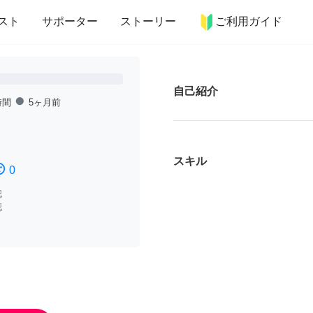
more_horiz
インテリア
趣味・習い事
ペット
料理
スト
サポーター
ストーリー
ご利用ガイド
自己紹介
fiber_manual_record
時間
5ヶ月前
スキル
ssatisfied
0
認
認