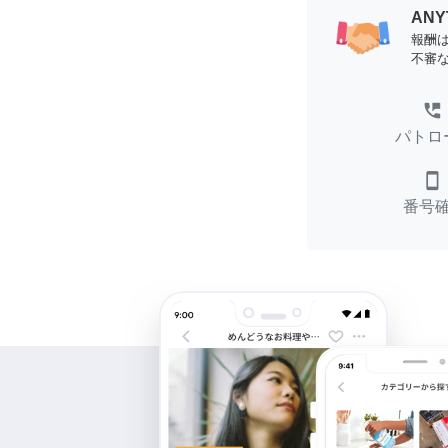
AN
報酬
不審
perm_phone_msg
パトロ
smartphone
番号