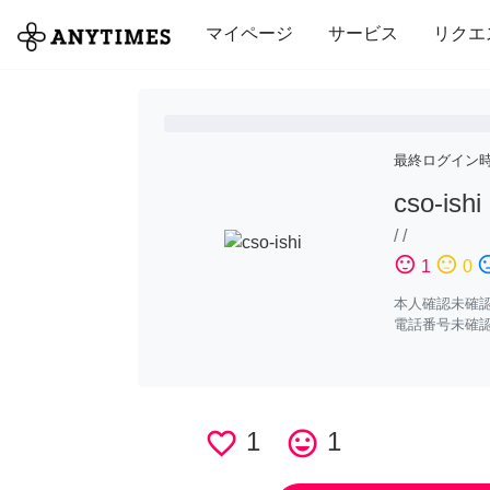
全て
修理・組立
家事
引っ越し
マイページ
サービス
リクエ
最終ログイン
cso-ishi
/
/
sentiment_satisfied
sentiment_neutral
sentiment_di
1
0
本人確認未確
電話番号未確
favorite_border
1
tag_faces
1