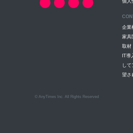
個人
CON
企業
家具
取材
IT
して
望さ
© AnyTimes Inc. All Rights Reserved