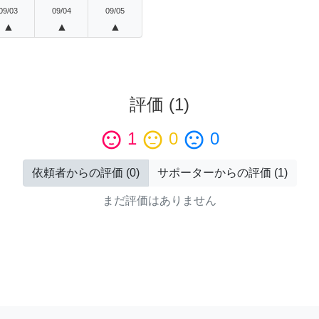
09/03
09/04
09/05
▲
▲
▲
評価
(
1
)
sentiment_satisfied
1
sentiment_neutral
0
sentiment_dissatisfied
0
依頼者からの評価
(
0
)
サポーターからの評価
(
1
)
まだ評価はありません