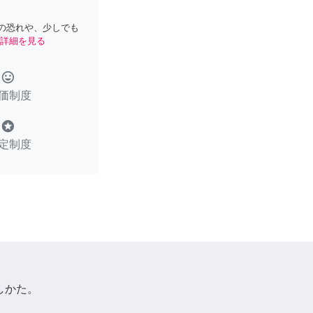
の恐れや、少しでも
詳細を見る
tag_faces
価制度
stars
定制度
しかた。