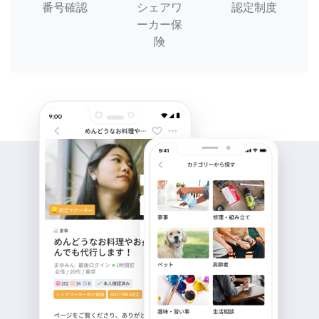
番号確認
シェアワ
認定制度
ーカー保
険