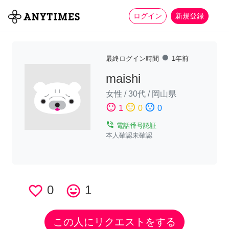
more_horiz
全て
修理・組立
家事
ログイン
新規登録
fiber_manual_record
最終ログイン時間
1年前
maishi
女性
/
30代
/
岡山県
sentiment_satisfied
sentiment_neutral
sentiment_dissatisfied
1
0
0
phone_in_talk
電話番号認証
本人確認未確認
favorite_border
0
tag_faces
1
この人にリクエストをする