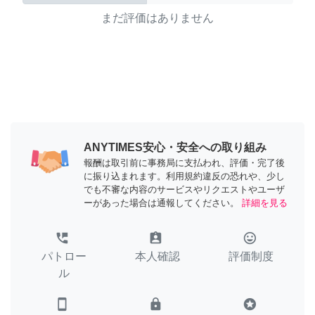
まだ評価はありません
ANYTIMES安心・安全への取り組み
報酬は取引前に事務局に支払われ、評価・完了後
に振り込まれます。利用規約違反の恐れや、少し
でも不審な内容のサービスやリクエストやユーザ
ーがあった場合は通報してください。
詳細を見る
perm_phone_msg
assignment_ind
tag_faces
パトロー
本人確認
評価制度
ル
smartphone
lock
stars