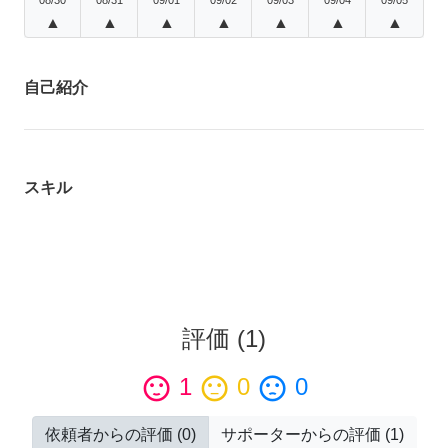
▲
▲
▲
▲
▲
▲
▲
自己紹介
スキル
評価
(
1
)
sentiment_satisfied
1
sentiment_neutral
0
sentiment_dissatisfied
0
依頼者からの評価
(
0
)
サポーターからの評価
(
1
)