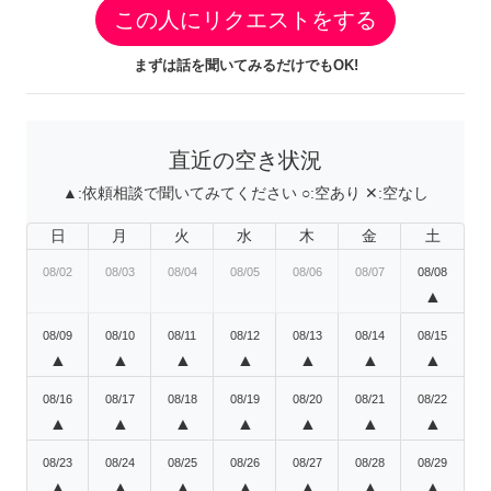
この人にリクエストをする
まずは話を聞いてみるだけでもOK!
直近の空き状況
▲:
依頼相談で聞いてみてください
○:
空あり
✕:
空なし
日
月
火
水
木
金
土
08/02
08/03
08/04
08/05
08/06
08/07
08/08
▲
08/09
08/10
08/11
08/12
08/13
08/14
08/15
▲
▲
▲
▲
▲
▲
▲
08/16
08/17
08/18
08/19
08/20
08/21
08/22
▲
▲
▲
▲
▲
▲
▲
08/23
08/24
08/25
08/26
08/27
08/28
08/29
▲
▲
▲
▲
▲
▲
▲