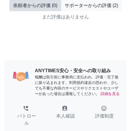
依頼者からの評価
(
0
)
サポーターからの評価
(
2
)
まだ評価はありません
ANYTIMES安心・安全への取り組み
報酬は取引前に事務局に支払われ、評価・完了後
に振り込まれます。利用規約違反の恐れや、少し
でも不審な内容のサービスやリクエストやユーザ
ーがあった場合は通報してください。
詳細を見る
perm_phone_msg
assignment_ind
tag_faces
パトロー
本人確認
評価制度
ル