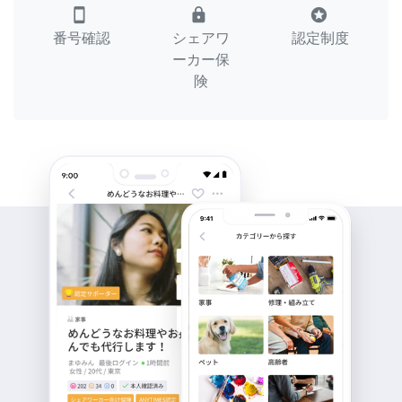
smartphone
lock
stars
番号確認
シェアワ
認定制度
ーカー保
険