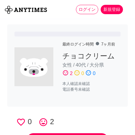
more_horiz
全て
修理・組立
家事
ログイン
新規登録
fiber_manual_record
最終ログイン時間
7ヶ月前
チョコクリーム
女性
/
40代
/
大分県
sentiment_satisfied
sentiment_neutral
sentiment_dissatisfied
2
0
0
本人確認未確認
電話番号未確認
favorite_border
0
tag_faces
2