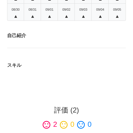
08/30
08/31
09/01
09/02
09/03
09/04
09/05
▲
▲
▲
▲
▲
▲
▲
自己紹介
スキル
評価
(
2
)
sentiment_satisfied
2
sentiment_neutral
0
sentiment_dissatisfied
0