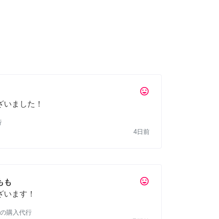
tag_faces
ざいました！
行
4日前
tag_faces
もも
ざいます！
の購入代行