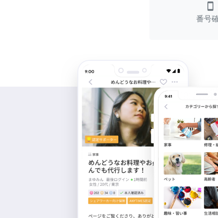
smartphone
番号