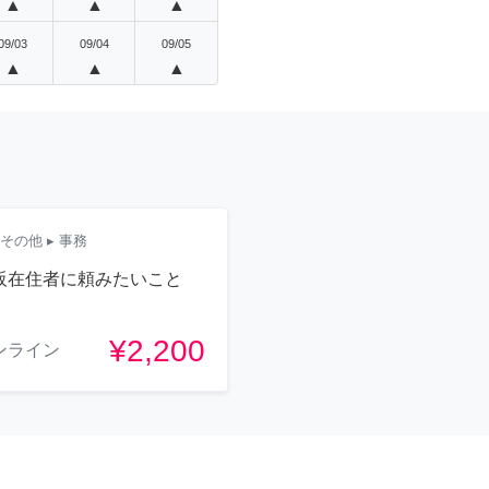
▲
▲
▲
09/03
09/04
09/05
▲
▲
▲
その他
▸ 事務
阪在住者に頼みたいこと
¥2,200
ンライン