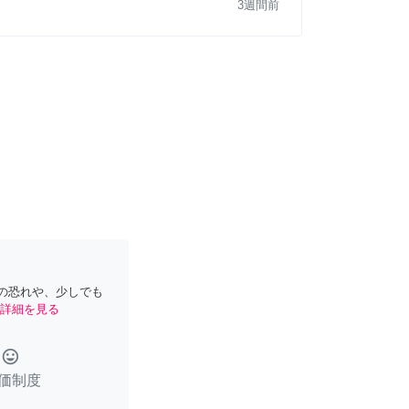
3週間前
の恐れや、少しでも
詳細を見る
tag_faces
価制度