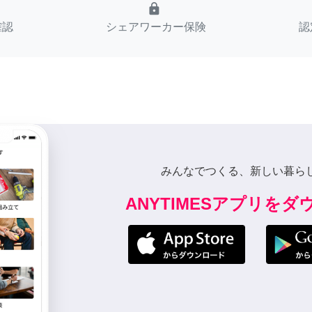
lock
確認
シェアワーカー保険
認
みんなでつくる、新しい暮ら
ANYTIMESアプリを