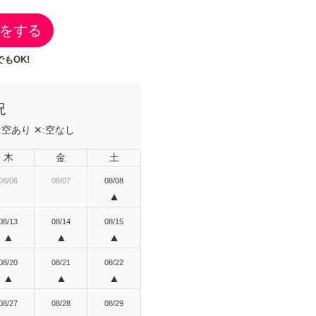
をする
もOK!
況
:
空あり
✕:
空なし
木
金
土
08/06
08/07
08/08
▲
08/13
08/14
08/15
▲
▲
▲
08/20
08/21
08/22
▲
▲
▲
08/27
08/28
08/29