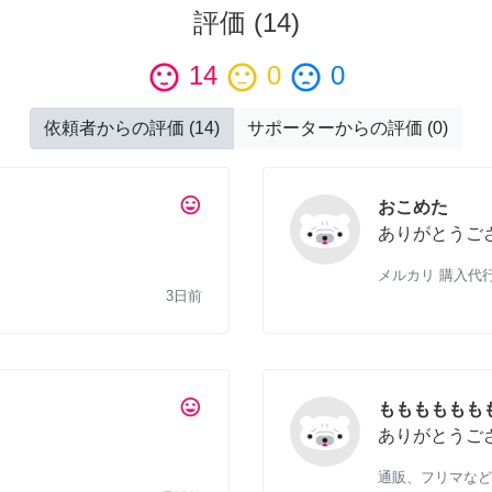
評価
(
14
)
sentiment_satisfied
14
sentiment_neutral
0
sentiment_dissatisfied
0
依頼者からの評価
(
14
)
サポーターからの評価
(
0
)
tag_faces
おこめた
ありがとうご
メルカリ 購入代
3日前
tag_faces
もももももも
ありがとうご
通販、フリマなど