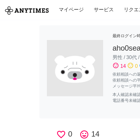
全て
修理・組立
家事
引っ越し
マイページ
サービス
リクエ
最終ログイン
aho0se
男性
/
30代
sentiment_satisfied
sentiment_neutral
sen
14
0
依頼相談への返答
依頼相談への平
メッセージ平均
本人確認未確
電話番号未確
favorite_border
0
tag_faces
14