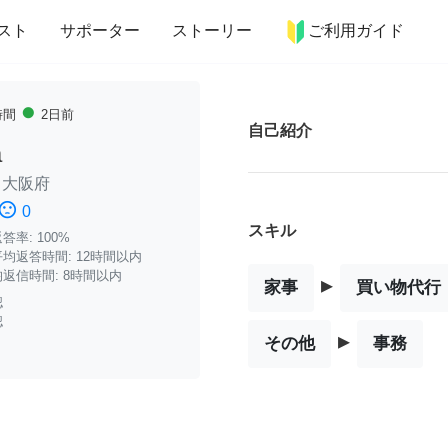
more_horiz
インテリア
趣味・習い事
ペット
料理
スト
サポーター
ストーリー
ご利用ガイド
fiber_manual_record
時間
2日前
自己紹介
a
/
大阪府
timent_dissatisfied
0
スキル
率: 100%
均返答時間: 12時間以内
返信時間: 8時間以内
▸
家事
買い物代行
認
認
▸
その他
事務