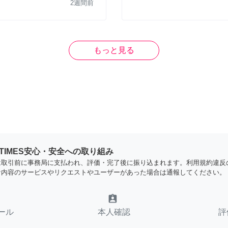
2週間前
もっと見る
YTIMES安心・安全への取り組み
は取引前に事務局に支払われ、評価・完了後に振り込まれます。利用規約違反
な内容のサービスやリクエストやユーザーがあった場合は通報してください。
assignment_ind
ール
本人確認
評