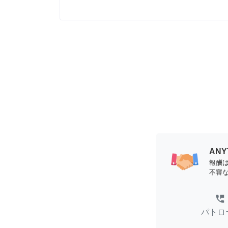
AN
報酬
不審
perm_phone_msg
パトロ