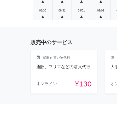
▲
▲
▲
▲
08/30
08/31
09/01
09/02
▲
▲
▲
▲
販売中のサービス
local_laundry_service
attachment
家事
▸ 買い物代行
通販、フリマなどの購入代行
大
¥130
オンライン
オ