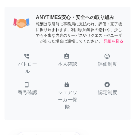
ANYTIMES安心・安全への取り組み
報酬は取引前に事務局に支払われ、評価・完了後
に振り込まれます。利用規約違反の恐れや、少し
でも不審な内容のサービスやリクエストやユーザ
ーがあった場合は通報してください。
詳細を見る
perm_phone_msg
assignment_ind
tag_faces
パトロー
本人確認
評価制度
ル
smartphone
lock
stars
番号確認
シェアワ
認定制度
ーカー保
険