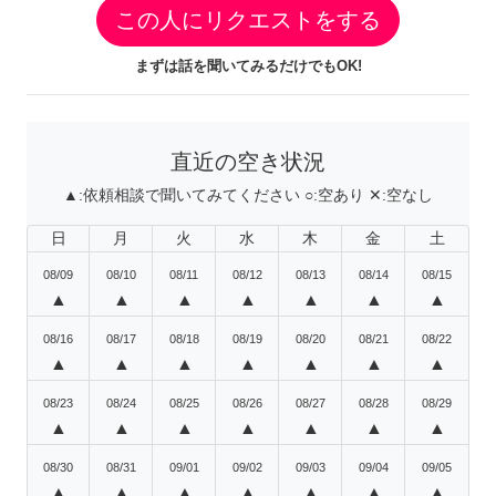
この人にリクエストをする
まずは話を聞いてみるだけでもOK!
直近の空き状況
▲:
依頼相談で聞いてみてください
○:
空あり
✕:
空なし
日
月
火
水
木
金
土
08/09
08/10
08/11
08/12
08/13
08/14
08/15
▲
▲
▲
▲
▲
▲
▲
08/16
08/17
08/18
08/19
08/20
08/21
08/22
▲
▲
▲
▲
▲
▲
▲
08/23
08/24
08/25
08/26
08/27
08/28
08/29
▲
▲
▲
▲
▲
▲
▲
08/30
08/31
09/01
09/02
09/03
09/04
09/05
▲
▲
▲
▲
▲
▲
▲