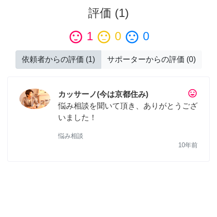
評価
(
1
)
sentiment_satisfied
1
sentiment_neutral
0
sentiment_dissatisfied
0
依頼者からの評価
(
1
)
サポーターからの評価
(
0
)
tag_faces
カッサーノ(今は京都住み)
悩み相談を聞いて頂き、ありがとうござ
いました！
悩み相談
10年前