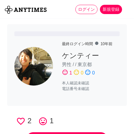
more_horiz
全て
修理・組立
家事
ログイン
新規登録
fiber_manual_record
最終ログイン時間
10年前
ケンティー
男性
/
/
東京都
sentiment_satisfied
sentiment_neutral
sentiment_dissatisfied
1
0
0
本人確認未確認
電話番号未確認
favorite_border
2
tag_faces
1