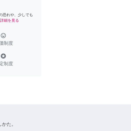
の恐れや、少しでも
詳細を見る
tag_faces
価制度
stars
定制度
しかた。