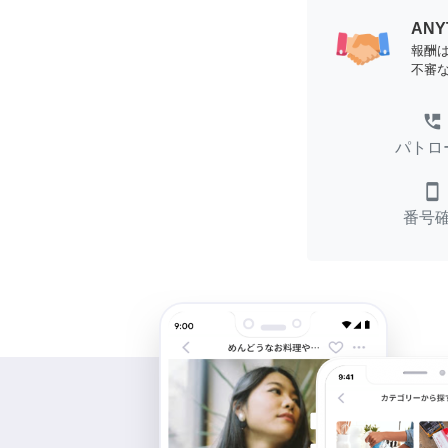
AN
報酬
不審
perm_phone_msg
パトロ
smartphone
番号