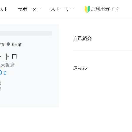
more_horiz
インテリア
趣味・習い事
ペット
料理
スト
サポーター
ストーリー
ご利用ガイド
自己紹介
fiber_manual_record
時間
6日前
トトロ
/
大阪府
スキル
ssatisfied
0
認
認