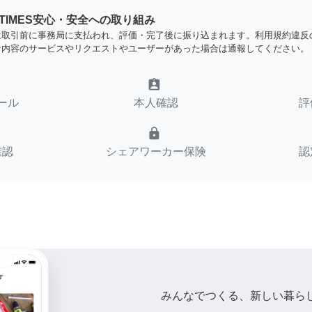
YTIMES安心・安全への取り組み
は取引前に事務局に支払われ、評価・完了後に振り込まれます。利用規約違反
な内容のサービスやリクエストやユーザーがあった場合は通報してください。
assignment_ind
ール
本人確認
評
lock
確認
シェアワーカー保険
認
みんなでつくる、新しい暮ら