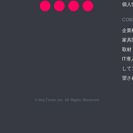
個人
CON
企業
家具
取材
IT
して
望さ
© AnyTimes Inc. All Rights Reserved