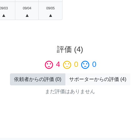
09/03
09/04
09/05
▲
▲
▲
評価
(
4
)
sentiment_satisfied
4
sentiment_neutral
0
sentiment_dissatisfied
0
依頼者からの評価
(
0
)
サポーターからの評価
(
4
)
まだ評価はありません