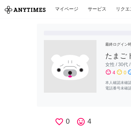
全て
修理・組立
家事
引っ越し
マイページ
サービス
リクエ
最終ログイン
たまご
女性
/
30代
sentiment_satisfied
sentiment_neutral
sentiment_di
4
0
本人確認未確
電話番号未確
favorite_border
0
tag_faces
4