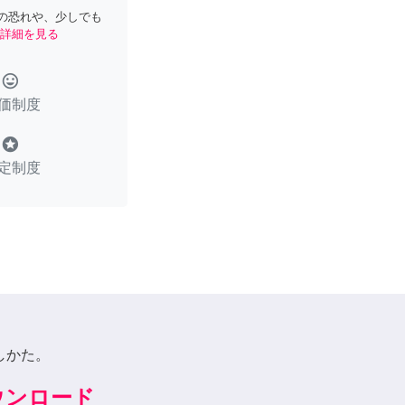
の恐れや、少しでも
詳細を見る
tag_faces
価制度
stars
定制度
しかた。
ダウンロード