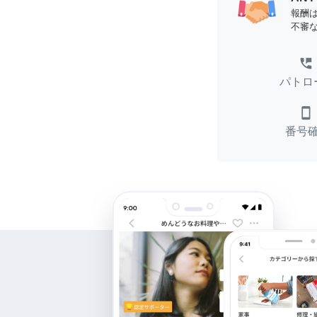
報酬
不審
perm_phone_msg
パトロ
smartphone
番号