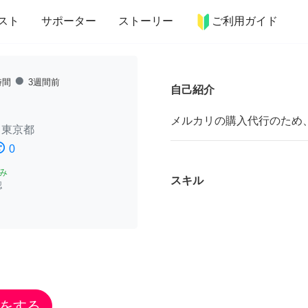
more_horiz
インテリア
趣味・習い事
ペット
料理
スト
サポーター
ストーリー
ご利用ガイド
fiber_manual_record
時間
3週間前
自己紹介
メルカリの購入代行のため
/
東京都
ssatisfied
0
み
スキル
認
をする