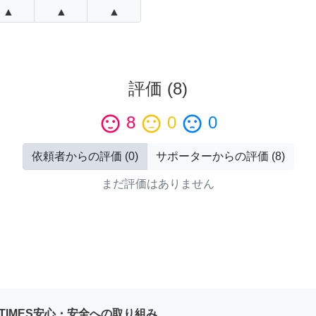
▲
▲
▲
評価
(
8
)
sentiment_satisfied
8
sentiment_neutral
0
sentiment_dissatisfied
0
依頼者からの評価
(
0
)
サポーターからの評価
(
8
)
まだ評価はありません
YTIMES安心・安全への取り組み