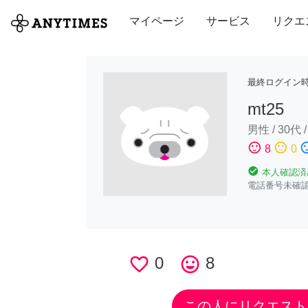
全て
修理・組立
家事
引っ越し
マイページ
サービス
リクエ
最終ログイン
mt25
男性
/
30代
sentiment_satisfied
sentiment_neutral
sentiment_di
8
0
check_circle
本人確認済
電話番号未確
favorite_border
0
tag_faces
8
この人にリクエスト