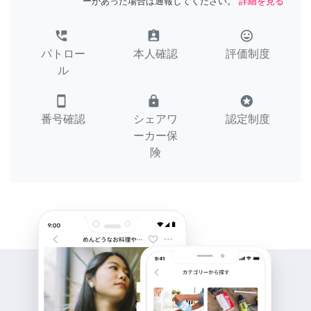
ーがあった場合は通報してください。
詳細を見る
perm_phone_msg
assignment_ind
tag_faces
パトロー
本人確認
評価制度
ル
smartphone
lock
stars
番号確認
シェアワ
認定制度
ーカー保
険