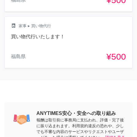
¥500
local_laundry_service
家事
▸ 買い物代行
買い物代行いたします！
¥500
福島県
ANYTIMES安心・安全への取り組み
報酬は取引前に事務局に支払われ、評価・完了後
に振り込まれます。利用規約違反の恐れや、少し
でも不審な内容のサービスやリクエストやユーザ