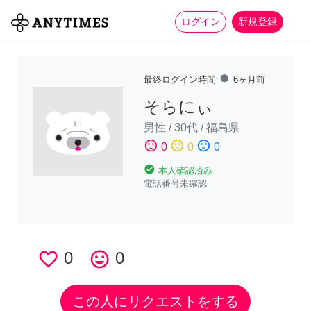
more_horiz
全て
修理・組立
家事
ログイン
新規登録
fiber_manual_record
最終ログイン時間
6ヶ月前
そらにぃ
男性
/
30代
/
福島県
sentiment_satisfied
sentiment_neutral
sentiment_dissatisfied
0
0
0
check_circle
本人確認済み
電話番号未確認
favorite_border
0
tag_faces
0
この人にリクエストをする