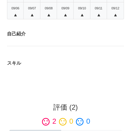
09/06
09/07
09/08
09/09
09/10
09/11
09/12
▲
▲
▲
▲
▲
▲
▲
自己紹介
スキル
評価
(
2
)
sentiment_satisfied
2
sentiment_neutral
0
sentiment_dissatisfied
0