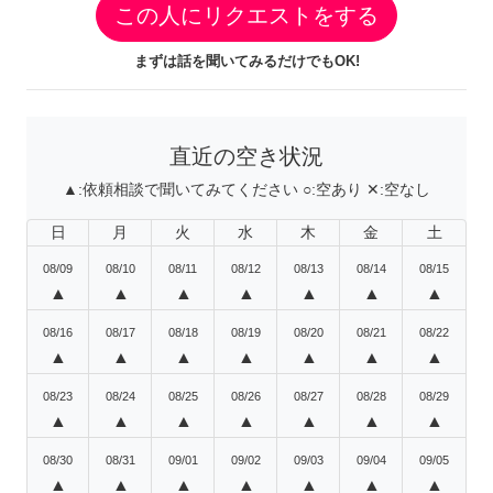
この人にリクエストをする
まずは話を聞いてみるだけでもOK!
直近の空き状況
▲:
依頼相談で聞いてみてください
○:
空あり
✕:
空なし
日
月
火
水
木
金
土
08/09
08/10
08/11
08/12
08/13
08/14
08/15
▲
▲
▲
▲
▲
▲
▲
08/16
08/17
08/18
08/19
08/20
08/21
08/22
▲
▲
▲
▲
▲
▲
▲
08/23
08/24
08/25
08/26
08/27
08/28
08/29
▲
▲
▲
▲
▲
▲
▲
08/30
08/31
09/01
09/02
09/03
09/04
09/05
▲
▲
▲
▲
▲
▲
▲