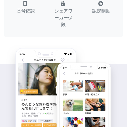
smartphone
lock
stars
番号確認
シェアワ
認定制度
ーカー保
険