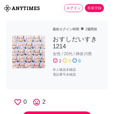
more_horiz
全て
修理・組立
家事
ログイン
新規登録
fiber_manual_record
最終ログイン時間
2週間前
おすしだいすき
1214
女性
/
20代
/
神奈川県
sentiment_satisfied
sentiment_neutral
sentiment_dissatisfied
2
0
0
本人確認未確認
電話番号未確認
favorite_border
0
tag_faces
2