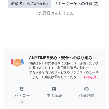
依頼者からの評価
(
0
)
サポーターからの評価
(
2
)
まだ評価はありません
ANYTIMES安心・安全への取り組み
報酬は取引前に事務局に支払われ、評価・完了後
に振り込まれます。利用規約違反の恐れや、少し
でも不審な内容のサービスやリクエストやユーザ
ーがあった場合は通報してください。
詳細を見る
perm_phone_msg
assignment_ind
tag_faces
パトロー
本人確認
評価制度
ル