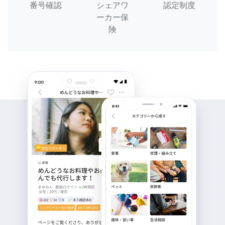
番号確認
シェアワ
認定制度
ーカー保
険