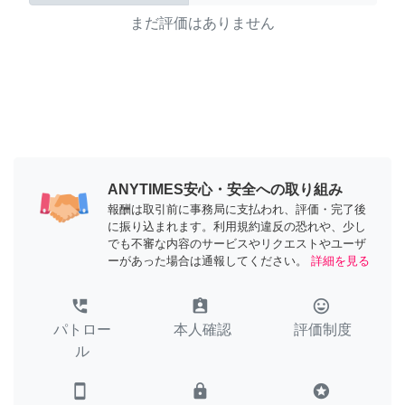
まだ評価はありません
ANYTIMES安心・安全への取り組み
報酬は取引前に事務局に支払われ、評価・完了後
に振り込まれます。利用規約違反の恐れや、少し
でも不審な内容のサービスやリクエストやユーザ
ーがあった場合は通報してください。
詳細を見る
perm_phone_msg
assignment_ind
tag_faces
パトロー
本人確認
評価制度
ル
smartphone
lock
stars