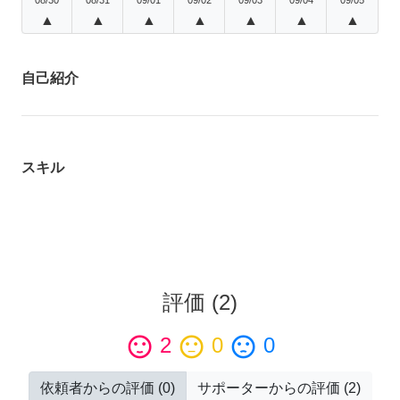
▲
▲
▲
▲
▲
▲
▲
自己紹介
スキル
評価
(
2
)
sentiment_satisfied
2
sentiment_neutral
0
sentiment_dissatisfied
0
依頼者からの評価
(
0
)
サポーターからの評価
(
2
)