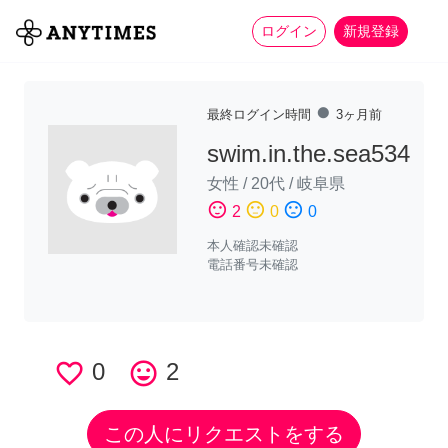
more_horiz
全て
修理・組立
家事
ログイン
新規登録
fiber_manual_record
最終ログイン時間
3ヶ月前
swim.in.the.sea534
女性
/
20代
/
岐阜県
sentiment_satisfied
sentiment_neutral
sentiment_dissatisfied
2
0
0
本人確認未確認
電話番号未確認
favorite_border
0
tag_faces
2
この人にリクエストをする