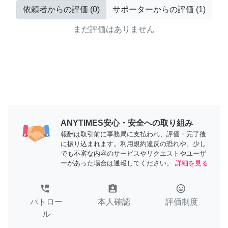
依頼者からの評価
(
0
)
サポーターからの評価
(
1
)
まだ評価はありません
ANYTIMES安心・安全への取り組み
報酬は取引前に事務局に支払われ、評価・完了後
に振り込まれます。利用規約違反の恐れや、少し
でも不審な内容のサービスやリクエストやユーザ
ーがあった場合は通報してください。
詳細を見る
perm_phone_msg
assignment_ind
tag_faces
パトロー
本人確認
評価制度
ル