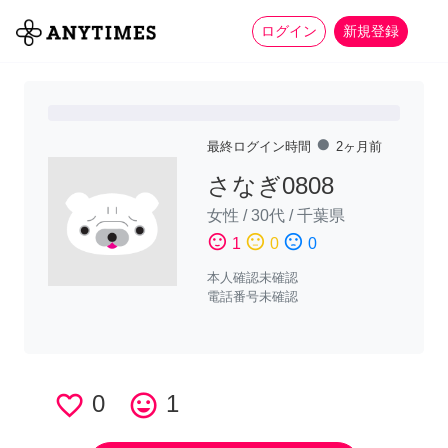
more_horiz
全て
修理・組立
家事
ログイン
新規登録
fiber_manual_record
最終ログイン時間
2ヶ月前
さなぎ0808
女性
/
30代
/
千葉県
sentiment_satisfied
sentiment_neutral
sentiment_dissatisfied
1
0
0
本人確認未確認
電話番号未確認
favorite_border
0
tag_faces
1