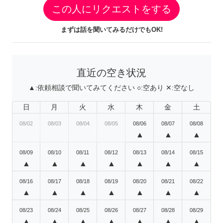
この人にリクエストをする
まずは話を聞いてみるだけでもOK!
直近の空き状況
▲:
依頼相談で聞いてみてください
○:
空あり
✕:
空なし
日
月
火
水
木
金
土
08/02
08/03
08/04
08/05
08/06
08/07
08/08
▲
▲
▲
08/09
08/10
08/11
08/12
08/13
08/14
08/15
▲
▲
▲
▲
▲
▲
▲
08/16
08/17
08/18
08/19
08/20
08/21
08/22
▲
▲
▲
▲
▲
▲
▲
08/23
08/24
08/25
08/26
08/27
08/28
08/29
▲
▲
▲
▲
▲
▲
▲