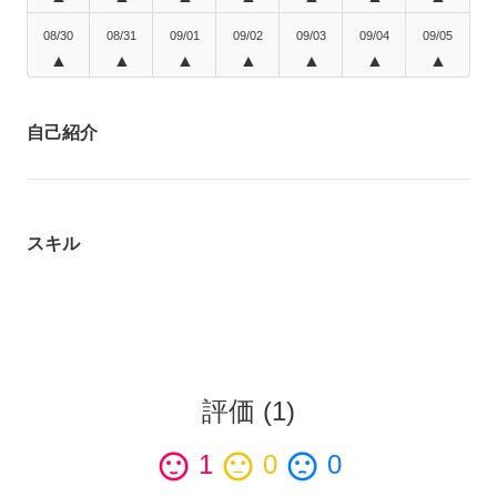
08/30
08/31
09/01
09/02
09/03
09/04
09/05
▲
▲
▲
▲
▲
▲
▲
自己紹介
スキル
評価
(
1
)
sentiment_satisfied
1
sentiment_neutral
0
sentiment_dissatisfied
0