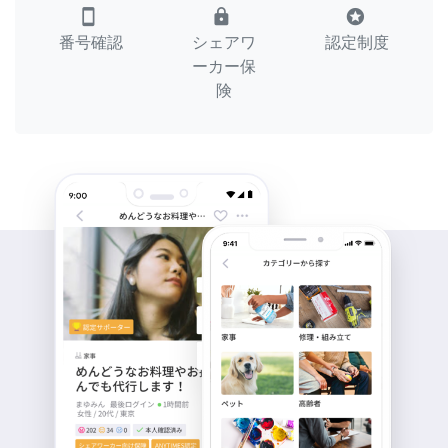
smartphone
lock
stars
番号確認
シェアワ
認定制度
ーカー保
険