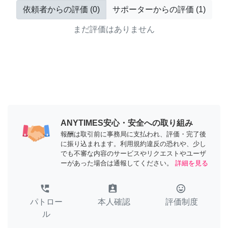
依頼者からの評価
(
0
)
サポーターからの評価
(
1
)
まだ評価はありません
ANYTIMES安心・安全への取り組み
報酬は取引前に事務局に支払われ、評価・完了後
に振り込まれます。利用規約違反の恐れや、少し
でも不審な内容のサービスやリクエストやユーザ
ーがあった場合は通報してください。
詳細を見る
perm_phone_msg
assignment_ind
tag_faces
パトロー
本人確認
評価制度
ル