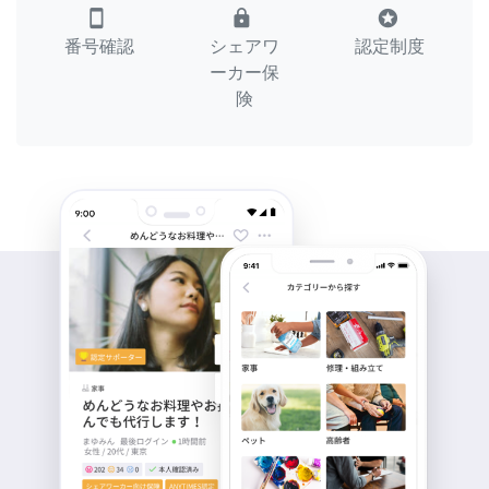
smartphone
lock
stars
番号確認
シェアワ
認定制度
ーカー保
険