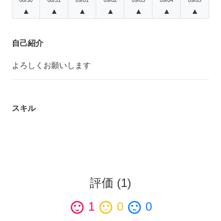
▲
▲
▲
▲
▲
▲
▲
自己紹介
よろしくお願いします
スキル
評価
(
1
)
sentiment_satisfied
1
sentiment_neutral
0
sentiment_dissatisfied
0