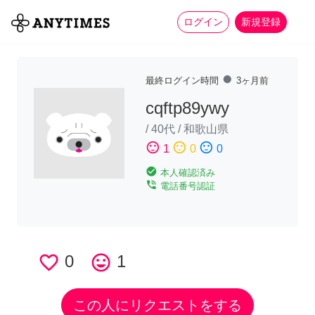
more_horiz
全て
修理・組立
家事
ログイン
新規登録
fiber_manual_record
最終ログイン時間
3ヶ月前
cqftp89ywy
/
40代
/
和歌山県
sentiment_satisfied
sentiment_neutral
sentiment_dissatisfied
1
0
0
check_circle
本人確認済み
phone_in_talk
電話番号認証
favorite_border
0
tag_faces
1
この人にリクエストをする