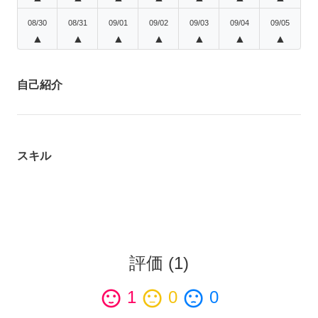
08/30
08/31
09/01
09/02
09/03
09/04
09/05
▲
▲
▲
▲
▲
▲
▲
自己紹介
スキル
評価
(
1
)
sentiment_satisfied
1
sentiment_neutral
0
sentiment_dissatisfied
0