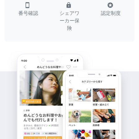
smartphone
lock
stars
番号確認
シェアワ
認定制度
ーカー保
険