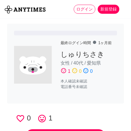
more_horiz
全て
修理・組立
家事
ログイン
新規登録
fiber_manual_record
最終ログイン時間
1ヶ月前
しゅりちさき
女性
/
40代
/
愛知県
sentiment_satisfied
sentiment_neutral
sentiment_dissatisfied
1
0
0
本人確認未確認
電話番号未確認
favorite_border
0
tag_faces
1