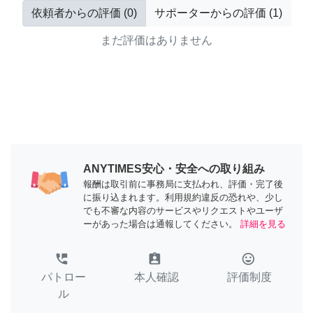
依頼者からの評価
(
0
)
サポーターからの評価
(
1
)
まだ評価はありません
ANYTIMES安心・安全への取り組み
報酬は取引前に事務局に支払われ、評価・完了後
に振り込まれます。利用規約違反の恐れや、少し
でも不審な内容のサービスやリクエストやユーザ
ーがあった場合は通報してください。
詳細を見る
perm_phone_msg
assignment_ind
tag_faces
パトロー
本人確認
評価制度
ル