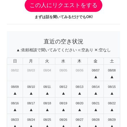
この人にリクエストをする
まずは話を聞いてみるだけでもOK!
直近の空き状況
▲:
依頼相談で聞いてみてください
○:
空あり
✕:
空なし
日
月
火
水
木
金
土
08/02
08/03
08/04
08/05
08/06
08/07
08/08
▲
▲
08/09
08/10
08/11
08/12
08/13
08/14
08/15
▲
▲
▲
▲
▲
▲
▲
08/16
08/17
08/18
08/19
08/20
08/21
08/22
▲
▲
▲
▲
▲
▲
▲
08/23
08/24
08/25
08/26
08/27
08/28
08/29
▲
▲
▲
▲
▲
▲
▲