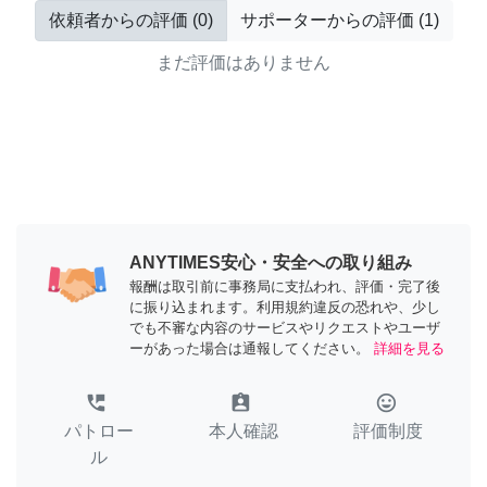
依頼者からの評価
(
0
)
サポーターからの評価
(
1
)
まだ評価はありません
ANYTIMES安心・安全への取り組み
報酬は取引前に事務局に支払われ、評価・完了後
に振り込まれます。利用規約違反の恐れや、少し
でも不審な内容のサービスやリクエストやユーザ
ーがあった場合は通報してください。
詳細を見る
perm_phone_msg
assignment_ind
tag_faces
パトロー
本人確認
評価制度
ル