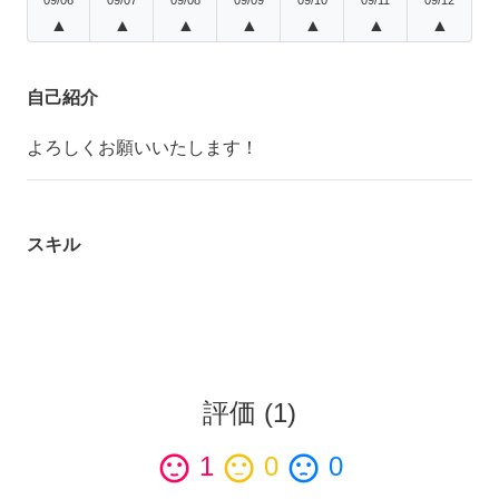
▲
▲
▲
▲
▲
▲
▲
自己紹介
よろしくお願いいたします！
スキル
評価
(
1
)
sentiment_satisfied
1
sentiment_neutral
0
sentiment_dissatisfied
0