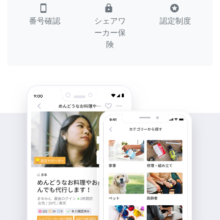
smartphone
lock
stars
番号確認
シェアワ
認定制度
ーカー保
険