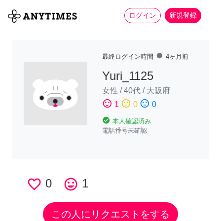
more_horiz
全て
修理・組立
家事
ログイン
新規登録
fiber_manual_record
最終ログイン時間
4ヶ月前
Yuri_1125
女性
/
40代
/
大阪府
sentiment_satisfied
sentiment_neutral
sentiment_dissatisfied
1
0
0
check_circle
本人確認済み
電話番号未確認
favorite_border
0
tag_faces
1
この人にリクエストをする