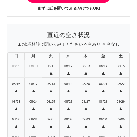
まずは話を聞いてみるだけでもOK!
直近の空き状況
▲:
依頼相談で聞いてみてください
○:
空あり
✕:
空なし
日
月
火
水
木
金
土
08/09
08/10
08/11
08/12
08/13
08/14
08/15
▲
▲
▲
▲
▲
08/16
08/17
08/18
08/19
08/20
08/21
08/22
▲
▲
▲
▲
▲
▲
▲
08/23
08/24
08/25
08/26
08/27
08/28
08/29
▲
▲
▲
▲
▲
▲
▲
08/30
08/31
09/01
09/02
09/03
09/04
09/05
▲
▲
▲
▲
▲
▲
▲
09/06
09/07
09/08
09/09
09/10
09/11
09/12