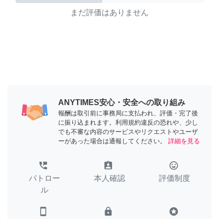
まだ評価はありません
ANYTIMES安心・安全への取り組み
報酬は取引前に事務局に支払われ、評価・完了後
に振り込まれます。利用規約違反の恐れや、少し
でも不審な内容のサービスやリクエストやユーザ
ーがあった場合は通報してください。
詳細を見る
perm_phone_msg
assignment_ind
tag_faces
パトロー
本人確認
評価制度
ル
smartphone
lock
stars