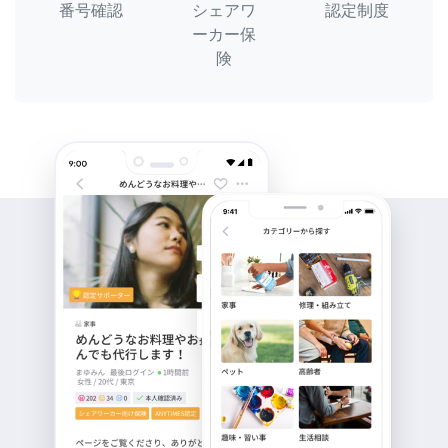
番号確認
シェアワ
認定制度
ーカー保
険