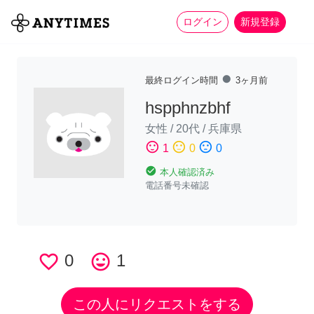
more_horiz
全て
修理・組立
家事
ログイン
新規登録
fiber_manual_record
最終ログイン時間
3ヶ月前
hspphnzbhf
女性
/
20代
/
兵庫県
sentiment_satisfied
sentiment_neutral
sentiment_dissatisfied
1
0
0
check_circle
本人確認済み
電話番号未確認
favorite_border
0
tag_faces
1
この人にリクエストをする