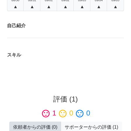
▲
▲
▲
▲
▲
▲
▲
自己紹介
スキル
評価
(
1
)
sentiment_satisfied
1
sentiment_neutral
0
sentiment_dissatisfied
0
依頼者からの評価
(
0
)
サポーターからの評価
(
1
)