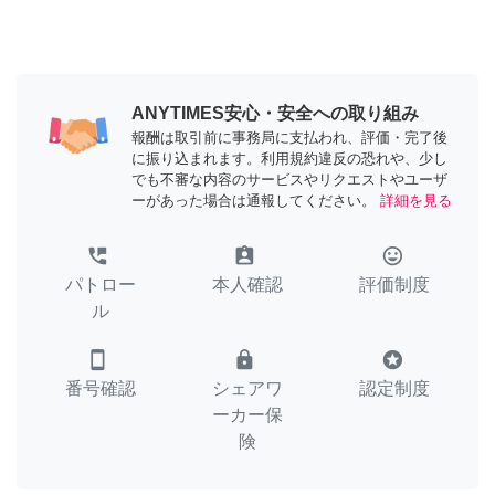
ANYTIMES安心・安全への取り組み
報酬は取引前に事務局に支払われ、評価・完了後
に振り込まれます。利用規約違反の恐れや、少し
でも不審な内容のサービスやリクエストやユーザ
ーがあった場合は通報してください。
詳細を見る
perm_phone_msg
assignment_ind
tag_faces
パトロー
本人確認
評価制度
ル
smartphone
lock
stars
番号確認
シェアワ
認定制度
ーカー保
険