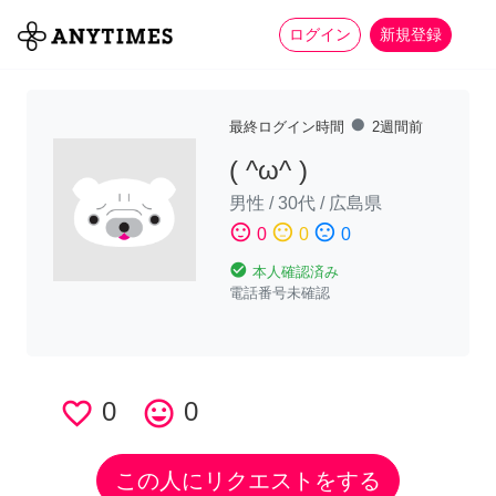
more_horiz
全て
修理・組立
家事
ログイン
新規登録
fiber_manual_record
最終ログイン時間
2週間前
( ^ω^ )
男性
/
30代
/
広島県
sentiment_satisfied
sentiment_neutral
sentiment_dissatisfied
0
0
0
check_circle
本人確認済み
電話番号未確認
favorite_border
0
tag_faces
0
この人にリクエストをする