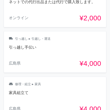
ネットでの代行出品または代行で購入致します。
¥2,000
オンライン
local_shipping
引っ越し
▸ 引越し・運送
引っ越し手伝い
¥4,000
広島県
weekend
修理・組立
▸ 家具
家具組立て
¥4,000
広島県