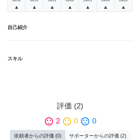
▲
▲
▲
▲
▲
▲
▲
自己紹介
スキル
評価
(
2
)
sentiment_satisfied
2
sentiment_neutral
0
sentiment_dissatisfied
0
依頼者からの評価
(
0
)
サポーターからの評価
(
2
)