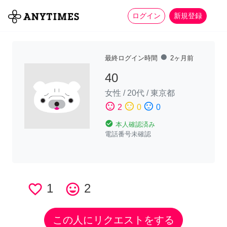
more_horiz
全て
修理・組立
家事
ログイン
新規登録
fiber_manual_record
最終ログイン時間
2ヶ月前
40
女性
/
20代
/
東京都
sentiment_satisfied
sentiment_neutral
sentiment_dissatisfied
2
0
0
check_circle
本人確認済み
電話番号未確認
favorite_border
1
tag_faces
2
この人にリクエストをする