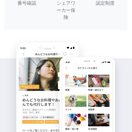
番号確認
シェアワ
認定制度
ーカー保
険