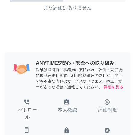
まだ評価はありません
ANYTIMES安心・安全への取り組み
報酬は取引前に事務局に支払われ、評価・完了後
に振り込まれます。利用規約違反の恐れや、少し
でも不審な内容のサービスやリクエストやユーザ
ーがあった場合は通報してください。
詳細を見る
perm_phone_msg
assignment_ind
tag_faces
パトロー
本人確認
評価制度
ル
smartphone
lock
stars