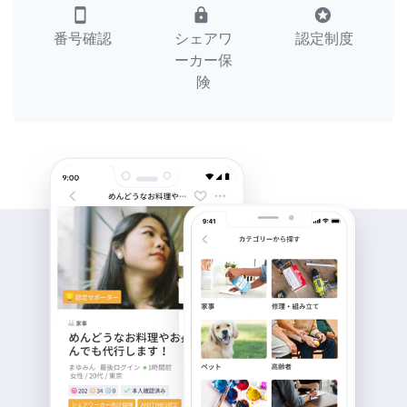
smartphone
lock
stars
番号確認
シェアワ
認定制度
ーカー保
険