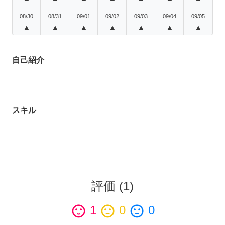
08/30
08/31
09/01
09/02
09/03
09/04
09/05
▲
▲
▲
▲
▲
▲
▲
自己紹介
スキル
評価
(
1
)
sentiment_satisfied
1
sentiment_neutral
0
sentiment_dissatisfied
0