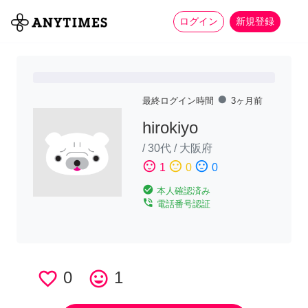
more_horiz
全て
修理・組立
家事
ログイン
新規登録
fiber_manual_record
最終ログイン時間
3ヶ月前
hirokiyo
/
30代
/
大阪府
sentiment_satisfied
sentiment_neutral
sentiment_dissatisfied
1
0
0
check_circle
本人確認済み
phone_in_talk
電話番号認証
favorite_border
0
tag_faces
1