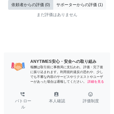
依頼者からの評価
(
0
)
サポーターからの評価
(
1
)
まだ評価はありません
ANYTIMES安心・安全への取り組み
報酬は取引前に事務局に支払われ、評価・完了後
に振り込まれます。利用規約違反の恐れや、少し
でも不審な内容のサービスやリクエストやユーザ
ーがあった場合は通報してください。
詳細を見る
perm_phone_msg
assignment_ind
tag_faces
パトロー
本人確認
評価制度
ル