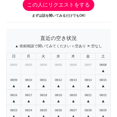
この人にリクエストをする
まずは話を聞いてみるだけでもOK!
直近の空き状況
▲:
依頼相談で聞いてみてください
○:
空あり
✕:
空なし
日
月
火
水
木
金
土
08/02
08/03
08/04
08/05
08/06
08/07
08/08
▲
08/09
08/10
08/11
08/12
08/13
08/14
08/15
▲
▲
▲
▲
▲
▲
▲
08/16
08/17
08/18
08/19
08/20
08/21
08/22
▲
▲
▲
▲
▲
▲
▲
08/23
08/24
08/25
08/26
08/27
08/28
08/29
▲
▲
▲
▲
▲
▲
▲