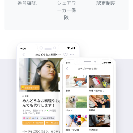
番号確認
シェアワ
認定制度
ーカー保
険