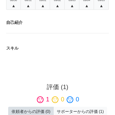
▲
▲
▲
▲
▲
▲
▲
自己紹介
スキル
評価
(
1
)
sentiment_satisfied
1
sentiment_neutral
0
sentiment_dissatisfied
0
依頼者からの評価
(
0
)
サポーターからの評価
(
1
)