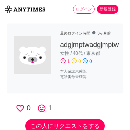
more_horiz
全て
修理・組立
家事
ログイン
新規登録
fiber_manual_record
最終ログイン時間
3ヶ月前
adgjmptwadgjmptw
女性
/
40代
/
東京都
sentiment_satisfied
sentiment_neutral
sentiment_dissatisfied
1
0
0
本人確認未確認
電話番号未確認
favorite_border
0
tag_faces
1
この人にリクエストをする