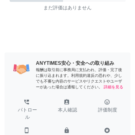
まだ評価はありません
ANYTIMES安心・安全への取り組み
報酬は取引前に事務局に支払われ、評価・完了後
に振り込まれます。利用規約違反の恐れや、少し
でも不審な内容のサービスやリクエストやユーザ
ーがあった場合は通報してください。
詳細を見る
perm_phone_msg
assignment_ind
tag_faces
パトロー
本人確認
評価制度
ル
smartphone
lock
stars