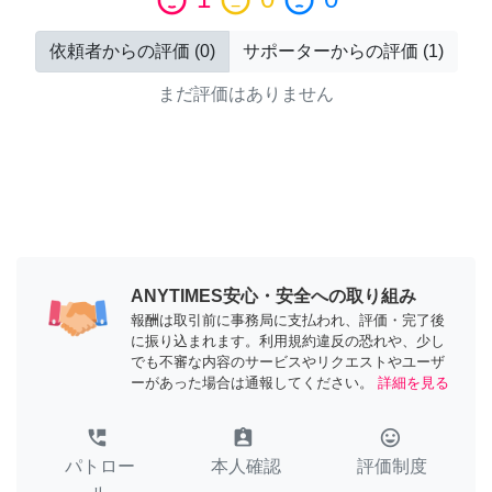
sentiment_satisfied
sentiment_neutral
sentiment_dissatisfied
依頼者からの評価
(
0
)
サポーターからの評価
(
1
)
まだ評価はありません
ANYTIMES安心・安全への取り組み
報酬は取引前に事務局に支払われ、評価・完了後
に振り込まれます。利用規約違反の恐れや、少し
でも不審な内容のサービスやリクエストやユーザ
ーがあった場合は通報してください。
詳細を見る
perm_phone_msg
assignment_ind
tag_faces
パトロー
本人確認
評価制度