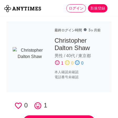
more_horiz
全て
修理・組立
家事
ログイン
新規登録
fiber_manual_record
最終ログイン時間
3ヶ月前
Christopher
Dalton Shaw
男性
/
40代
/
東京都
sentiment_satisfied
sentiment_neutral
sentiment_dissatisfied
1
0
0
本人確認未確認
電話番号未確認
favorite_border
0
tag_faces
1