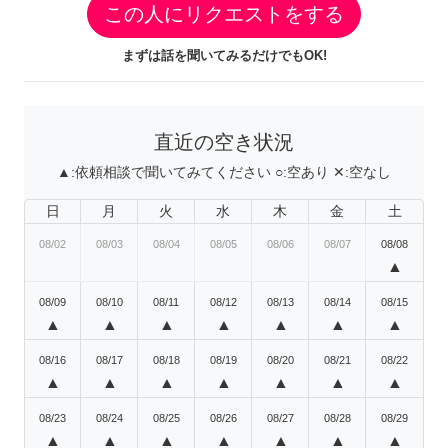
この人にリクエストをする
まずは話を聞いてみるだけでもOK!
直近の空き状況
▲:
依頼相談で聞いてみてください
○:
空あり
✕:
空なし
日
月
火
水
木
金
土
08/02
08/03
08/04
08/05
08/06
08/07
08/08
▲
08/09
08/10
08/11
08/12
08/13
08/14
08/15
▲
▲
▲
▲
▲
▲
▲
08/16
08/17
08/18
08/19
08/20
08/21
08/22
▲
▲
▲
▲
▲
▲
▲
08/23
08/24
08/25
08/26
08/27
08/28
08/29
▲
▲
▲
▲
▲
▲
▲