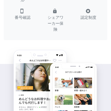
ル
smartphone
lock
stars
番号確認
シェアワ
認定制度
ーカー保
険