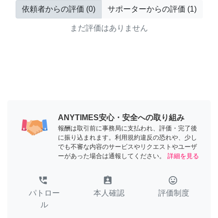
依頼者からの評価
(
0
)
サポーターからの評価
(
1
)
まだ評価はありません
ANYTIMES安心・安全への取り組み
報酬は取引前に事務局に支払われ、評価・完了後
に振り込まれます。利用規約違反の恐れや、少し
でも不審な内容のサービスやリクエストやユーザ
ーがあった場合は通報してください。
詳細を見る
perm_phone_msg
assignment_ind
tag_faces
パトロー
本人確認
評価制度
ル