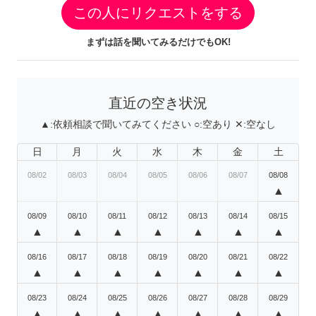
この人にリクエストをする
まずは話を聞いてみるだけでもOK!
直近の空き状況
▲:
依頼相談で聞いてみてください
○:
空あり
✕:
空なし
日
月
火
水
木
金
土
08/02
08/03
08/04
08/05
08/06
08/07
08/08
▲
08/09
08/10
08/11
08/12
08/13
08/14
08/15
▲
▲
▲
▲
▲
▲
▲
08/16
08/17
08/18
08/19
08/20
08/21
08/22
▲
▲
▲
▲
▲
▲
▲
08/23
08/24
08/25
08/26
08/27
08/28
08/29
▲
▲
▲
▲
▲
▲
▲