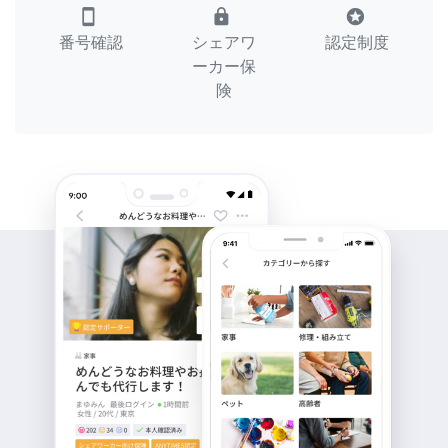
smartphone
lock
stars
番号確認
シェアワ
認定制度
ーカー保
険