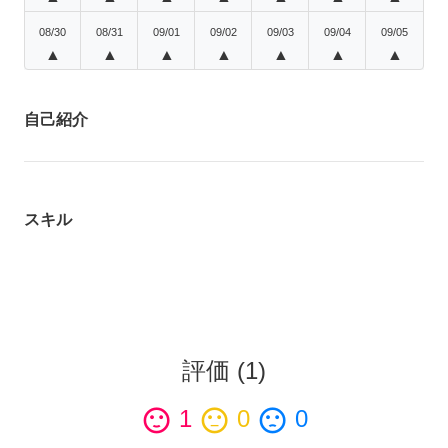
08/30
08/31
09/01
09/02
09/03
09/04
09/05
▲
▲
▲
▲
▲
▲
▲
自己紹介
スキル
評価
(
1
)
sentiment_satisfied
1
sentiment_neutral
0
sentiment_dissatisfied
0