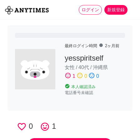
more_horiz
全て
修理・組立
家事
ログイン
新規登録
fiber_manual_record
最終ログイン時間
2ヶ月前
yesspiritself
女性
/
40代
/
沖縄県
sentiment_satisfied
sentiment_neutral
sentiment_dissatisfied
1
0
0
check_circle
本人確認済み
電話番号未確認
favorite_border
0
tag_faces
1