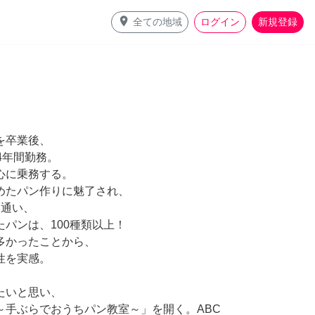
place
全ての地域
ログイン
新規登録
を卒業後、
4年間勤務。
心に乗務する。
めたパン作りに魅了され、
に通い、
パンは、100種類以上！
多かったことから、
性を実感。
、
たいと思い、
～手ぶらでおうちパン教室～」を開く。ABC