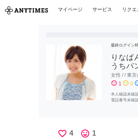
全て
修理・組立
家事
引っ越し
マイページ
サービス
リクエ
最終ログイン
りなぱ
うちパ
女性
/
/
東京
sentiment_satisfied
sentiment_neutral
sentiment_di
1
0
本人確認未確
電話番号未確
favorite_border
4
tag_faces
1