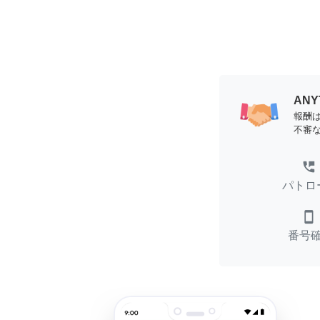
AN
報酬
不審
perm_phone_msg
パトロ
smartphone
番号