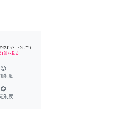
の恐れや、少しでも
詳細を見る
tag_faces
価制度
stars
定制度