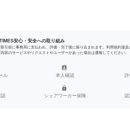
YTIMES安心・安全への取り組み
は取引前に事務局に支払われ、評価・完了後に振り込まれます。利用規約違反
な内容のサービスやリクエストやユーザーがあった場合は通報してください。
assignment_ind
ール
本人確認
評
lock
確認
シェアワーカー保険
認