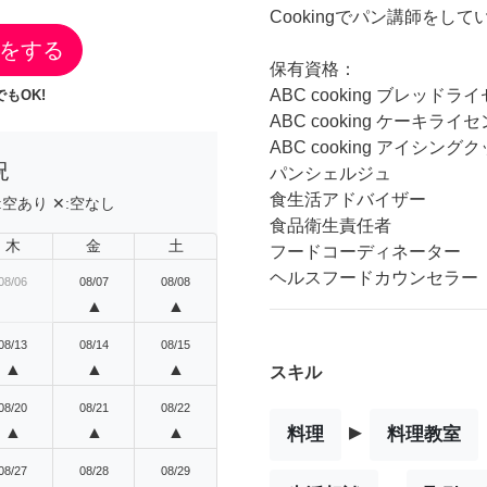
Cookingでパン講師を
をする
保有資格：
ABC cooking ブレッドラ
もOK!
ABC cooking ケーキライ
ABC cooking アイシ
況
パンシェルジュ
食生活アドバイザー
:
空あり
✕:
空なし
食品衛生責任者
木
金
土
フードコーディネーター
ヘルスフードカウンセラー
08/06
08/07
08/08
▲
▲
08/13
08/14
08/15
▲
▲
▲
スキル
08/20
08/21
08/22
▸
▲
▲
▲
料理
料理教室
08/27
08/28
08/29