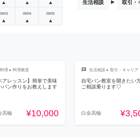
▸
生活相談
取引・
▲
▲
▲
09/03
09/04
09/05
▲
▲
▲
chat
料理
▸ 料理教室
生活相談
▸ 取引・キャリア
ペアレッスン】簡単で美味
自宅パン教室を開きたい
いパン作りをお教えします
ご相談乗ります♡
¥10,000
¥3,5
金高輪
白金高輪