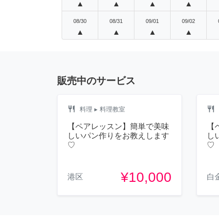
▲
▲
▲
▲
08/30
08/31
09/01
09/02
▲
▲
▲
▲
販売中のサービス
restaurant
restaurant
料理
▸ 料理教室
【ペアレッスン】簡単で美味
【
しいパン作りをお教えします
し
♡
♡
¥10,000
港区
白