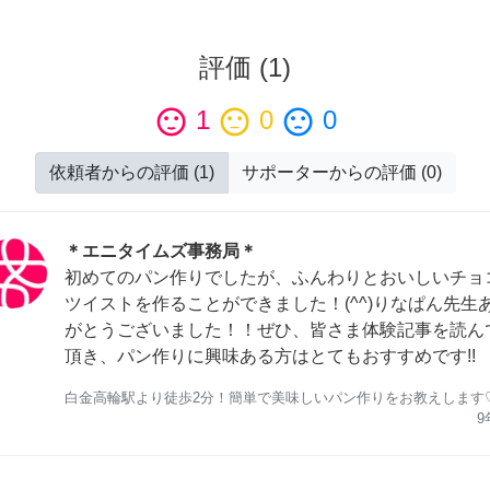
評価
(
1
)
sentiment_satisfied
1
sentiment_neutral
0
sentiment_dissatisfied
0
依頼者からの評価
(
1
)
サポーターからの評価
(
0
)
＊エニタイムズ事務局＊
初めてのパン作りでしたが、ふんわりとおいしいチョ
ツイストを作ることができました！(^^)りなぱん先生
がとうございました！！ぜひ、皆さま体験記事を読ん
頂き、パン作りに興味ある方はとてもおすすめです!!
白金高輪駅より徒歩2分！簡単で美味しいパン作りをお教えします
9