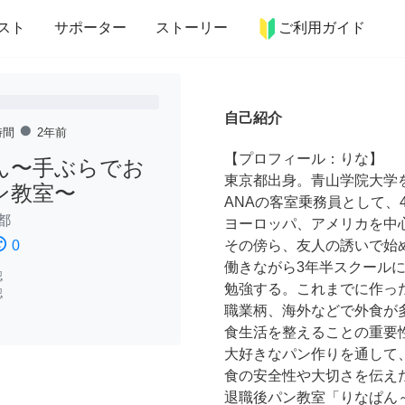
more_horiz
インテリア
趣味・習い事
ペット
料理
スト
サポーター
ストーリー
ご利用ガイド
自己紹介
fiber_manual_record
時間
2年前
【プロフィール：りな】
ん〜手ぶらでお
東京都出身。青山学院大学
ン教室〜
ANAの客室乗務員として、
都
ヨーロッパ、アメリカを中
ssatisfied
0
その傍ら、友人の誘いで始
働きながら3年半スクール
認
勉強する。これまでに作った
認
職業柄、海外などで外食が
食生活を整えることの重要
大好きなパン作りを通して
食の安全性や大切さを伝え
退職後パン教室「りなぱん