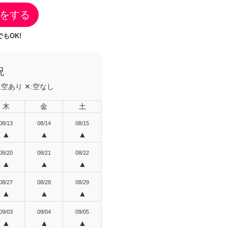
をする
もOK!
況
:
空あり
✕:
空なし
木
金
土
08/13
08/14
08/15
▲
▲
▲
08/20
08/21
08/22
▲
▲
▲
08/27
08/28
08/29
▲
▲
▲
09/03
09/04
09/05
▲
▲
▲