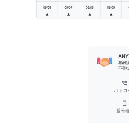
09/06
09/07
09/08
09/09
▲
▲
▲
▲
AN
報酬
不審
perm_phone_msg
パトロ
smartphone
番号