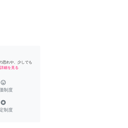
の恐れや、少しでも
詳細を見る
tag_faces
価制度
stars
定制度