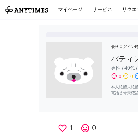
全て
修理・組立
家事
引っ越し
マイページ
サービス
リクエ
最終ログイン
バティ
男性
/
40代
sentiment_satisfied
sentiment_neutral
sentiment_di
0
0
本人確認未確
電話番号未確
favorite_border
1
tag_faces
0