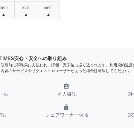
09/10
09/11
09/12
▲
▲
▲
YTIMES安心・安全への取り組み
は取引前に事務局に支払われ、評価・完了後に振り込まれます。利用規約違反
な内容のサービスやリクエストやユーザーがあった場合は通報してください。
assignment_ind
ール
本人確認
評
lock
確認
シェアワーカー保険
認