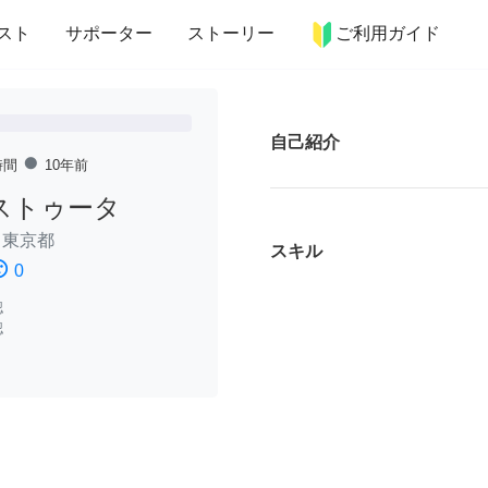
more_horiz
インテリア
趣味・習い事
ペット
料理
スト
サポーター
ストーリー
ご利用ガイド
自己紹介
fiber_manual_record
時間
10年前
ストゥータ
/
東京都
スキル
ssatisfied
0
認
認