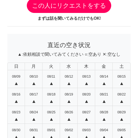
この人にリクエストをする
まずは話を聞いてみるだけでもOK!
直近の空き状況
▲:
依頼相談で聞いてみてください
○:
空あり
✕:
空なし
日
月
火
水
木
金
土
08/09
08/10
08/11
08/12
08/13
08/14
08/15
▲
▲
▲
▲
▲
▲
▲
08/16
08/17
08/18
08/19
08/20
08/21
08/22
▲
▲
▲
▲
▲
▲
▲
08/23
08/24
08/25
08/26
08/27
08/28
08/29
▲
▲
▲
▲
▲
▲
▲
08/30
08/31
09/01
09/02
09/03
09/04
09/05
▲
▲
▲
▲
▲
▲
▲