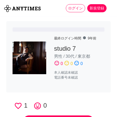
more_horiz
全て
修理・組立
家事
ログイン
新規登録
fiber_manual_record
最終ログイン時間
9年前
studio 7
男性
/
30代
/
東京都
sentiment_satisfied
sentiment_neutral
sentiment_dissatisfied
0
0
0
本人確認未確認
電話番号未確認
favorite_border
1
tag_faces
0