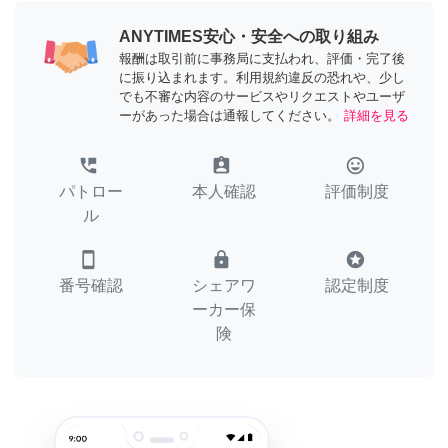
ANYTIMES安心・安全への取り組み
報酬は取引前に事務局に支払われ、評価・完了後
に振り込まれます。利用規約違反の恐れや、少し
でも不審な内容のサービスやリクエストやユーザ
ーがあった場合は通報してください。
詳細を見る
perm_phone_msg
assignment_ind
tag_faces
パトロー
本人確認
評価制度
ル
smartphone
lock
stars
番号確認
シェアワ
認定制度
ーカー保
険