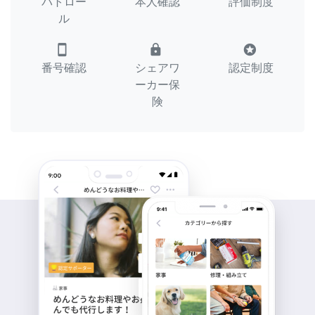
パトロー
本人確認
評価制度
ル
smartphone
lock
stars
番号確認
シェアワ
認定制度
ーカー保
険