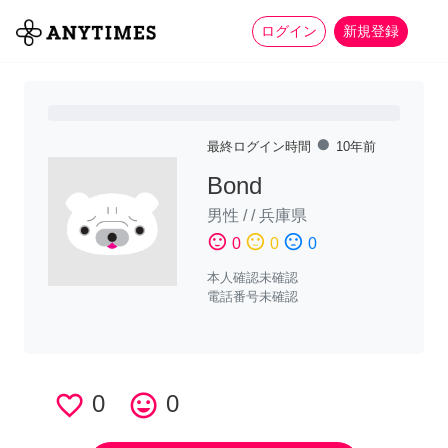
more_horiz
全て
修理・組立
家事
ログイン
新規登録
fiber_manual_record
最終ログイン時間
10年前
Bond
男性
/
/
兵庫県
sentiment_satisfied
sentiment_neutral
sentiment_dissatisfied
0
0
0
本人確認未確認
電話番号未確認
favorite_border
0
tag_faces
0