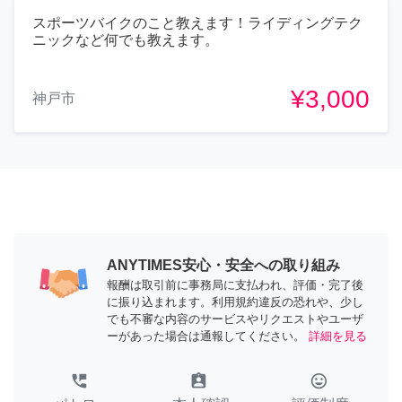
スポーツバイクのこと教えます！ライディングテク
ニックなど何でも教えます。
¥3,000
神戸市
ANYTIMES安心・安全への取り組み
報酬は取引前に事務局に支払われ、評価・完了後
に振り込まれます。利用規約違反の恐れや、少し
でも不審な内容のサービスやリクエストやユーザ
ーがあった場合は通報してください。
詳細を見る
perm_phone_msg
assignment_ind
tag_faces