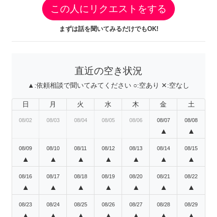
この人にリクエストをする
まずは話を聞いてみるだけでもOK!
直近の空き状況
▲:
依頼相談で聞いてみてください
○:
空あり
✕:
空なし
日
月
火
水
木
金
土
08/02
08/03
08/04
08/05
08/06
08/07
08/08
▲
▲
08/09
08/10
08/11
08/12
08/13
08/14
08/15
▲
▲
▲
▲
▲
▲
▲
08/16
08/17
08/18
08/19
08/20
08/21
08/22
▲
▲
▲
▲
▲
▲
▲
08/23
08/24
08/25
08/26
08/27
08/28
08/29
▲
▲
▲
▲
▲
▲
▲