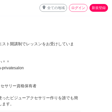
place
全ての地域
ログイン
新規登録
エスト開講制でレッスンをお受けしていま
い＾＾
a-privatesalon
ューアクセサリー資格保有者
使ったビジューアクセサリー作りを誰でも簡
します。