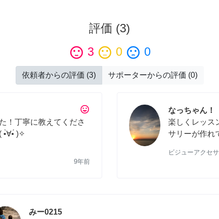
評価
(
3
)
sentiment_satisfied
3
sentiment_neutral
0
sentiment_dissatisfied
0
依頼者からの評価
(
3
)
サポーターからの評価
(
0
)
tag_faces
なっちゃん！
た！丁寧に教えてくださ
楽しくレッスン
•́ )✧
サリーが作れ
ビジューアクセサ
9年前
みー0215