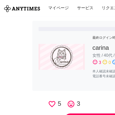
全て
修理・組立
家事
引っ越し
マイページ
サービス
リクエ
最終ログイン
carina
女性
/
40代
sentiment_satisfied
sentiment_neutral
sentiment_di
3
0
本人確認未確
電話番号未確
favorite_border
5
tag_faces
3