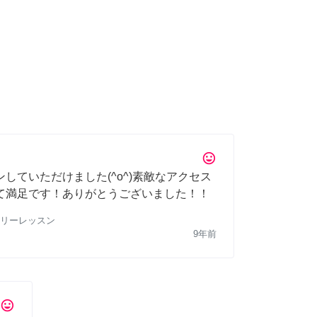
tag_faces
していただけました(^o^)素敵なアクセス
て満足です！ありがとうございました！！
リーレッスン
9年前
tag_faces