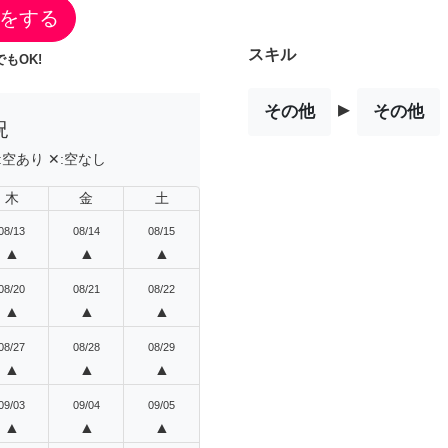
をする
スキル
もOK!
▸
その他
その他
況
:
空あり
✕:
空なし
木
金
土
08/13
08/14
08/15
▲
▲
▲
08/20
08/21
08/22
▲
▲
▲
08/27
08/28
08/29
▲
▲
▲
09/03
09/04
09/05
▲
▲
▲