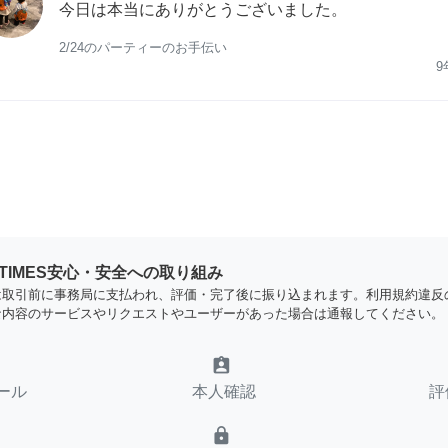
今日は本当にありがとうございました。
2/24のパーティーのお手伝い
9
YTIMES安心・安全への取り組み
は取引前に事務局に支払われ、評価・完了後に振り込まれます。利用規約違反
な内容のサービスやリクエストやユーザーがあった場合は通報してください。
assignment_ind
ール
本人確認
評
lock