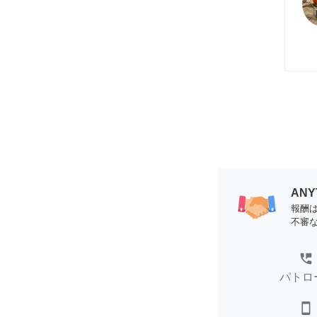
AN
報酬
不審
perm_phone_msg
パトロ
smartphone