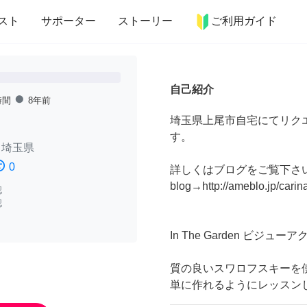
more_horiz
インテリア
趣味・習い事
ペット
料理
スト
サポーター
ストーリー
ご利用ガイド
自己紹介
fiber_manual_record
時間
8年前
埼玉県上尾市自宅にてリク
す。
/
埼玉県
ssatisfied
0
詳しくはブログをご覧下さ
blog→http://ameblo.jp/carin
認
認
In The Garden ビジ
質の良いスワロフスキーを
単に作れるようにレッスン