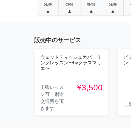
09/06
09/07
09/08
09/09
▲
▲
▲
▲
販売中のサービス
ウェットティッシュカバーリ
ビ
ングレッスン〜byクラスマリ
ン
エ〜
¥3,500
出張レッス
ン可・別途
交通費を頂
上
きます