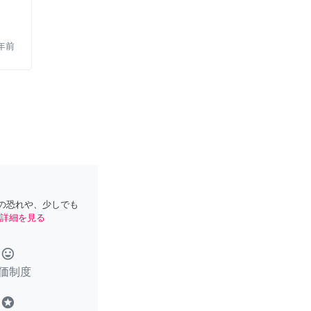
年前
の恐れや、少しでも
詳細を見る
tag_faces
価制度
stars