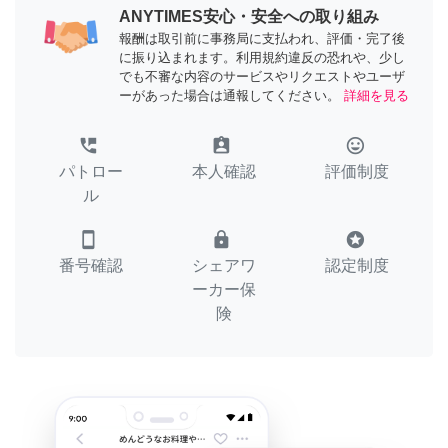
ANYTIMES安心・安全への取り組み
報酬は取引前に事務局に支払われ、評価・完了後
に振り込まれます。利用規約違反の恐れや、少し
でも不審な内容のサービスやリクエストやユーザ
ーがあった場合は通報してください。
詳細を見る
perm_phone_msg
assignment_ind
tag_faces
パトロー
本人確認
評価制度
ル
smartphone
lock
stars
番号確認
シェアワ
認定制度
ーカー保
険