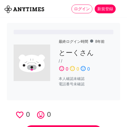
more_horiz
全て
修理・組立
家事
ログイン
新規登録
fiber_manual_record
最終ログイン時間
8年前
とーくさん
/
/
sentiment_satisfied
sentiment_neutral
sentiment_dissatisfied
0
0
0
本人確認未確認
電話番号未確認
favorite_border
0
tag_faces
0