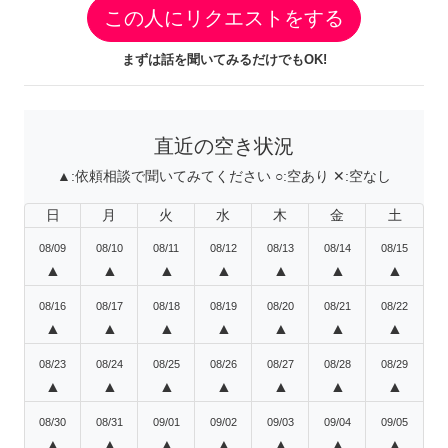
この人にリクエストをする
まずは話を聞いてみるだけでもOK!
直近の空き状況
▲:
依頼相談で聞いてみてください
○:
空あり
✕:
空なし
日
月
火
水
木
金
土
08/09
08/10
08/11
08/12
08/13
08/14
08/15
▲
▲
▲
▲
▲
▲
▲
08/16
08/17
08/18
08/19
08/20
08/21
08/22
▲
▲
▲
▲
▲
▲
▲
08/23
08/24
08/25
08/26
08/27
08/28
08/29
▲
▲
▲
▲
▲
▲
▲
08/30
08/31
09/01
09/02
09/03
09/04
09/05
▲
▲
▲
▲
▲
▲
▲