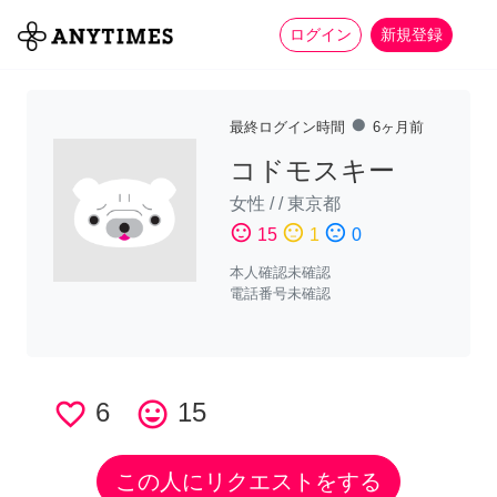
more_horiz
全て
修理・組立
家事
ログイン
新規登録
fiber_manual_record
最終ログイン時間
6ヶ月前
コドモスキー
女性
/
/
東京都
sentiment_satisfied
sentiment_neutral
sentiment_dissatisfied
15
1
0
本人確認未確認
電話番号未確認
favorite_border
6
tag_faces
15
この人にリクエストをする