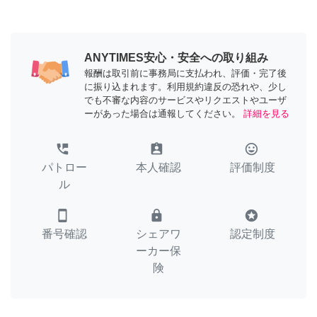
ANYTIMES安心・安全への取り組み
報酬は取引前に事務局に支払われ、評価・完了後
に振り込まれます。利用規約違反の恐れや、少し
でも不審な内容のサービスやリクエストやユーザ
ーがあった場合は通報してください。
詳細を見る
perm_phone_msg
assignment_ind
tag_faces
パトロー
本人確認
評価制度
ル
smartphone
lock
stars
番号確認
シェアワ
認定制度
ーカー保
険