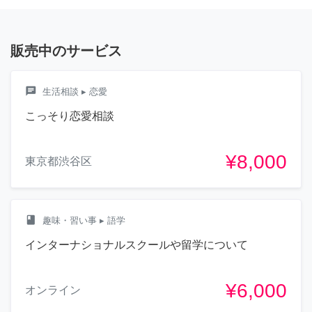
販売中のサービス
chat
生活相談
▸ 恋愛
こっそり恋愛相談
¥8,000
東京都渋谷区
class
趣味・習い事
▸ 語学
インターナショナルスクールや留学について
¥6,000
オンライン