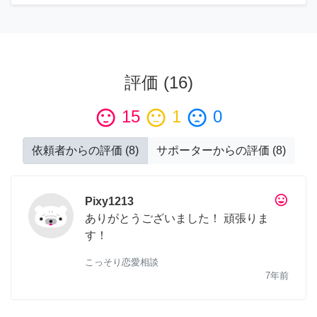
評価
(
16
)
sentiment_satisfied
15
sentiment_neutral
1
sentiment_dissatisfied
0
依頼者からの評価
(
8
)
サポーターからの評価
(
8
)
tag_faces
Pixy1213
ありがとうございました！ 頑張りま
す！
こっそり恋愛相談
7年前