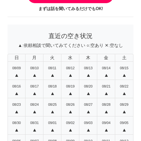
まずは話を聞いてみるだけでもOK!
直近の空き状況
▲:
依頼相談で聞いてみてください
○:
空あり
✕:
空なし
日
月
火
水
木
金
土
08/09
08/10
08/11
08/12
08/13
08/14
08/15
▲
▲
▲
▲
▲
▲
▲
08/16
08/17
08/18
08/19
08/20
08/21
08/22
▲
▲
▲
▲
▲
▲
▲
08/23
08/24
08/25
08/26
08/27
08/28
08/29
▲
▲
▲
▲
▲
▲
▲
08/30
08/31
09/01
09/02
09/03
09/04
09/05
▲
▲
▲
▲
▲
▲
▲
09/06
09/07
09/08
09/09
09/10
09/11
09/12