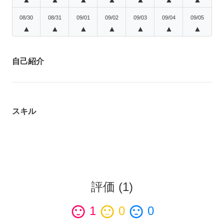
08/30
08/31
09/01
09/02
09/03
09/04
09/05
▲
▲
▲
▲
▲
▲
▲
自己紹介
スキル
評価
(
1
)
sentiment_satisfied
1
sentiment_neutral
0
sentiment_dissatisfied
0