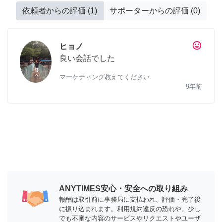
依頼者からの評価
(
1
)
サポーターからの評価
(
0
)
tag_faces
ヒョノ
良い会話でした
マーケティング教えてください
9年前
ANYTIMES安心・安全への取り組み
報酬は取引前に事務局に支払われ、評価・完了後
に振り込まれます。利用規約違反の恐れや、少し
でも不審な内容のサービスやリクエストやユーザ