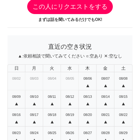
この人にリクエストをする
まずは話を聞いてみるだけでもOK!
直近の空き状況
▲:
依頼相談で聞いてみてください
○:
空あり
✕:
空なし
日
月
火
水
木
金
土
08/02
08/03
08/04
08/05
08/06
08/07
08/08
▲
▲
▲
08/09
08/10
08/11
08/12
08/13
08/14
08/15
▲
▲
▲
▲
▲
▲
▲
08/16
08/17
08/18
08/19
08/20
08/21
08/22
▲
▲
▲
▲
▲
▲
▲
08/23
08/24
08/25
08/26
08/27
08/28
08/29
▲
▲
▲
▲
▲
▲
▲